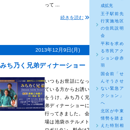
って …
成拡充
王子駅前先
続きを読む
行実施地区
の住民説明
会
平和を求め
2013年12月9日(月)
る市民アク
ション@赤
みち乃く兄弟ディナーショー
羽
国会前「せ
んそうさせ
いつもお世話になっ
ない緊急ア
ている方からお誘い
クション」
をうけ、みち乃く兄
へ
弟ディナーショーに
北区が中東
行ってきました。 会
情勢を踏ま
場は池袋ホテルメト
えた特別相
ロポリタン、料金は2