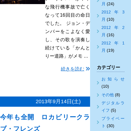
月
(24)
な飛行機事故で亡く
2012年3
なって16回目の命日
月
(10)
でした。 ジョン・デ
2012年2
ンバーをこよなく愛
月
(16)
し、その歌を演奏し
2012年1
続けている「かんと
月
(19)
りー道路」がメモ …
カテゴリー
続きを読む
お知らせ
(10)
その他
(8)
2013年9月14日(土)
デジタルラ
イフ
(5)
今年も全開 ロカビリークラ
プライベー
ト
(30)
ブ・フレンズ