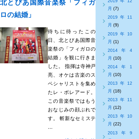
2019年12
北とぴあ国際音楽祭「フィガ
月
(7)
ロの結婚」
2019年11
月
(9)
待ちに待ったこの
2019年10
日、北とぴあ国際音
月
(1)
楽祭の「フィガロの
2014年4
結婚」を観に行きま
月
(10)
した。 指揮は寺神戸
2014年1
月
(10)
亮、オケは古楽のス
2013年12
ペシャリストを集め
月
(18)
たレ・ボレアード。
2013年11
この音楽祭ではもう
月
(12)
おなじみの顔ぶれで
2013年10
す。 斬新なセミステ
月
(22)
…
2013年9