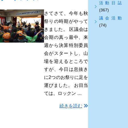
活動日誌
(367)
さてさて、今年も秋
議会活動
祭りの時期がやって
(74)
きました。 区議会は
会期の真っ最中、来
週から決算特別委員
会がスタートし、山
場を迎えるところで
すが、今日は息抜き
に2つのお祭りに足を
運びました。 お目当
ては、ロックン …
続きを読む