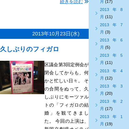
月
(17)
続きを読む
2013年8
月
(11)
2013年7
月
(3)
2013年10月23日(水)
2013年6
月
(5)
久しぶりのフィガロ
2013年5
月
(11)
区議会第3回定例会が
2013年4
閉会してからも、何
月
(12)
かと忙しい日々。 そ
2013年3
の合間をぬって、久
月
(20)
しぶりにモーツァル
2013年2
トの「フィガロの結
月
(17)
婚」を観てきまし
2013年1
た。 今回の上演は、
月
(19)