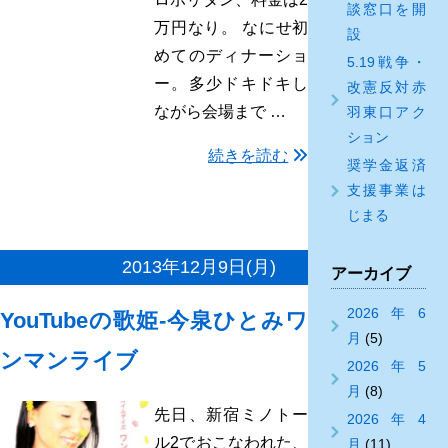
談窓口を開
万円なり。 なにせ初
設
めてのディナーショ
5.19戦争・
ー。多少ドキドキし
改憲反対赤
ながら会場まで …
羽東口アク
ション
続きを読む
奨学金返済
支援事業は
じまる
2013年12月9日(月)
アーカイブ
2026年6
YouTubeの歌姫-今泉ひとみワ
月
(5)
ンマンライブ
2026年5
月
(8)
先日、新宿ミノトー
2026年4
ル2でおこなわれた、
月
(11)