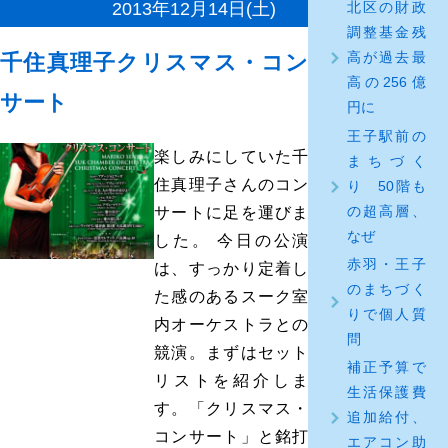
2013年12月14日(土)
北区の財政
調整基金残
高が過去最
千住真理子クリスマス・コン
高の256億
サート
円に
王子駅前の
楽しみにしていた千
まちづく
住真理子さんのコン
り 50階も
の超高層、
サートに足を運びま
なぜ
した。 今日の公演
赤羽・王子
は、すっかり定着し
のまちづく
た感のあるスーク室
りで個人質
内オーケストラとの
問
競演。まずはセット
補正予算で
リストを紹介しま
生活保護費
す。「クリスマス・
追加給付、
コンサート」と銘打
エアコン助