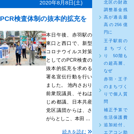
2020年8月8日(土)
北区の財政
調整基金残
高が過去最
PCR検査体制の抜本的拡充を
高の256億
円に
本日午後、赤羽駅の
王子駅前の
東口と西口で、新型
まちづく
コロナウイルス対策
り 50階も
としてのPCR検査の
の超高層、
抜本的拡充を求める
なぜ
署名宣伝行動を行い
赤羽・王子
ました。 池内さおり
のまちづく
前衆院議員、そねは
りで個人質
問
じめ都議、日本共産
補正予算で
党区議団からは、さ
生活保護費
がらとしこ、本田 …
追加給付、
続きを読む
エアコン助