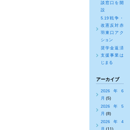
談窓口を開
設
5.19戦争・
改憲反対赤
羽東口アク
ション
奨学金返済
支援事業は
じまる
アーカイブ
2026年6
月
(5)
2026年5
月
(8)
2026年4
月
(11)