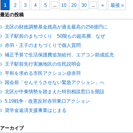
1
2
3
4
5
...
10
20
30
...
»
最後 »
最近の投稿
北区の財政調整基金残高が過去最高の256億円に
王子駅前のまちづくり 50階もの超高層、なぜ
赤羽・王子のまちづくりで個人質問
補正予算で生活保護費追加給付、エアコン助成拡充
王子駅前先行実施地区の住民説明会
平和を求める市民アクション@赤羽
国会前「せんそうさせない緊急アクション」へ
北区が中東情勢を踏まえた特別相談窓口を開設
5.19戦争・改憲反対赤羽東口アクション
奨学金返済支援事業はじまる
アーカイブ