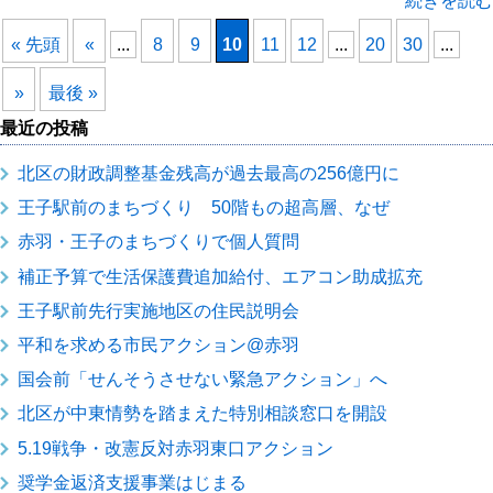
続きを読む
« 先頭
«
...
8
9
10
11
12
...
20
30
...
»
最後 »
最近の投稿
北区の財政調整基金残高が過去最高の256億円に
王子駅前のまちづくり 50階もの超高層、なぜ
赤羽・王子のまちづくりで個人質問
補正予算で生活保護費追加給付、エアコン助成拡充
王子駅前先行実施地区の住民説明会
平和を求める市民アクション@赤羽
国会前「せんそうさせない緊急アクション」へ
北区が中東情勢を踏まえた特別相談窓口を開設
5.19戦争・改憲反対赤羽東口アクション
奨学金返済支援事業はじまる