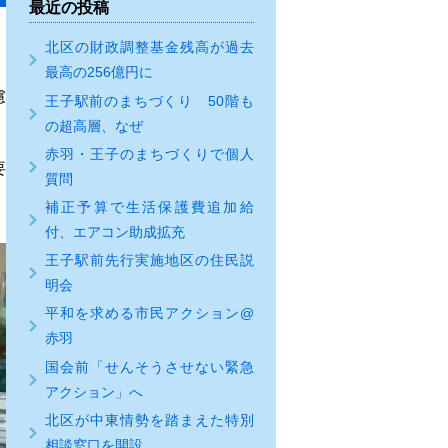
最近の投稿
北区の財政調整基金残高が過去
最高の256億円に
慮
王子駅前のまちづくり 50階も
の超高層、なぜ
赤羽・王子のまちづくりで個人
要
質問
補正予算で生活保護費追加給
付、エアコン助成拡充
王子駅前先行実施地区の住民説
明会
平和を求める市民アクション@
赤羽
国会前「せんそうさせない緊急
アクション」へ
北区が中東情勢を踏まえた特別
相談窓口を開設