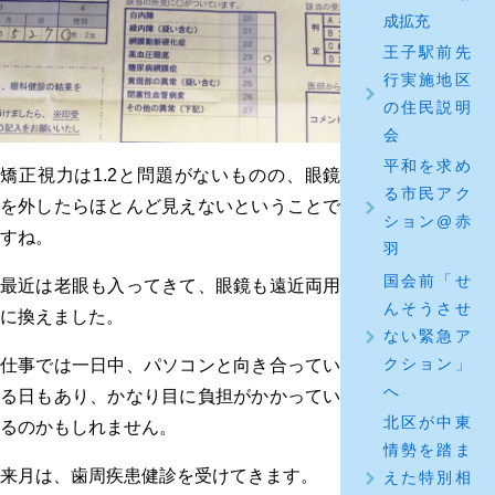
成拡充
王子駅前先
行実施地区
の住民説明
会
平和を求め
矯正視力は1.2と問題がないものの、眼鏡
る市民アク
を外したらほとんど見えないということで
ション@赤
すね。
羽
国会前「せ
最近は老眼も入ってきて、眼鏡も遠近両用
んそうさせ
に換えました。
ない緊急ア
クション」
仕事では一日中、パソコンと向き合ってい
へ
る日もあり、かなり目に負担がかかってい
北区が中東
るのかもしれません。
情勢を踏ま
来月は、歯周疾患健診を受けてきます。
えた特別相