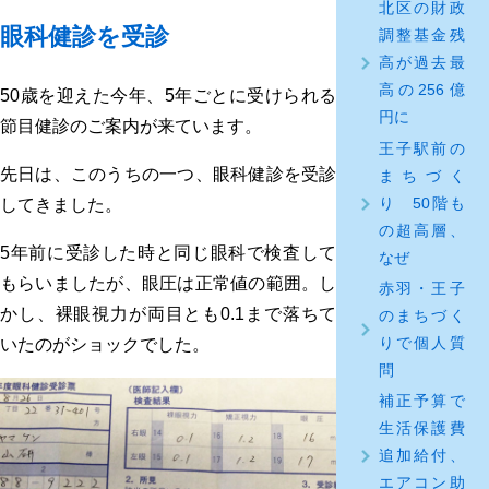
北区の財政
眼科健診を受診
調整基金残
高が過去最
高の256億
50歳を迎えた今年、5年ごとに受けられる
円に
節目健診のご案内が来ています。
王子駅前の
先日は、このうちの一つ、眼科健診を受診
まちづく
り 50階も
してきました。
の超高層、
5年前に受診した時と同じ眼科で検査して
なぜ
もらいましたが、眼圧は正常値の範囲。し
赤羽・王子
かし、裸眼視力が両目とも0.1まで落ちて
のまちづく
りで個人質
いたのがショックでした。
問
補正予算で
生活保護費
追加給付、
エアコン助