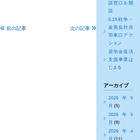
談窓口を開
設
5.19戦争・
改憲反対赤
前の記事
次の記事
羽東口アク
ション
奨学金返済
支援事業は
じまる
アーカイブ
2026年6
月
(5)
2026年5
月
(8)
2026年4
月
(11)