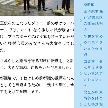
成拡充
王子駅前先
行実施地区
宣伝をおこなったダイエー前のポケットパ
の住民説明
会
ークでは、いつになく激しい風が吹きづ
平和を求め
け、プラスターやのぼり旗を持っていただ
る市民アク
いた後援会員のみなさんも大変そうでし
ション@赤
た。
羽
「暮らしと憲法を守る都政に転換を」と訴
国会前「せ
んそうさせ
え、大きな激励、声援をいただきました。
ない緊急ア
都議選で、そねはじめ前都議の議席をなん
クション」
としても奪還するために、残りの期間、全
へ
力をあげて奮闘します。
北区が中東
情勢を踏ま
えた特別相