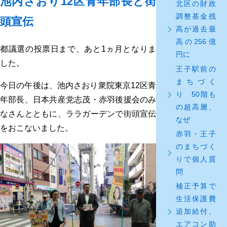
池内さおり12区青年部長と街
北区の財政
調整基金残
頭宣伝
高が過去最
高の256億
都議選の投票日まで、あと1ヵ月となりま
円に
した。
王子駅前の
まちづく
今日の午後は、池内さおり衆院東京12区青
り 50階も
年部長、日本共産党志茂・赤羽後援会のみ
の超高層、
なさんとともに、ララガーデンで街頭宣伝
なぜ
をおこないました。
赤羽・王子
のまちづく
りで個人質
問
補正予算で
生活保護費
追加給付、
エアコン助