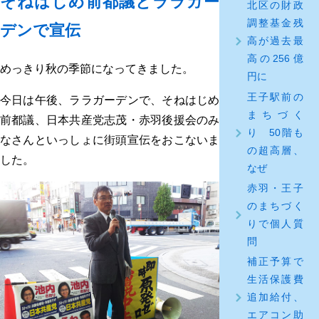
そねはじめ前都議とララガー
北区の財政
調整基金残
デンで宣伝
高が過去最
高の256億
めっきり秋の季節になってきました。
円に
王子駅前の
今日は午後、ララガーデンで、そねはじめ
まちづく
前都議、日本共産党志茂・赤羽後援会のみ
り 50階も
なさんといっしょに街頭宣伝をおこないま
の超高層、
した。
なぜ
赤羽・王子
のまちづく
りで個人質
問
補正予算で
生活保護費
追加給付、
エアコン助