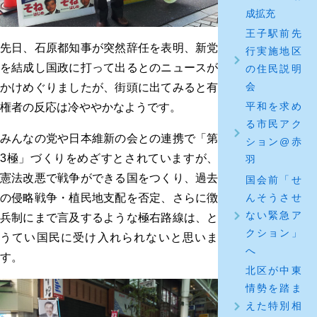
成拡充
王子駅前先
先日、石原都知事が突然辞任を表明、新党
行実施地区
を結成し国政に打って出るとのニュースが
の住民説明
会
かけめぐりましたが、街頭に出てみると有
平和を求め
権者の反応は冷ややかなようです。
る市民アク
みんなの党や日本維新の会との連携で「第
ション@赤
3極」づくりをめざすとされていますが、
羽
憲法改悪で戦争ができる国をつくり、過去
国会前「せ
んそうさせ
の侵略戦争・植民地支配を否定、さらに徴
ない緊急ア
兵制にまで言及するような極右路線は、と
クション」
うてい国民に受け入れられないと思いま
へ
す。
北区が中東
情勢を踏ま
えた特別相