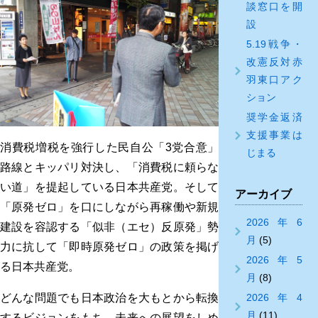
談窓口を開
設
5.19戦争・
改憲反対赤
羽東口アク
ション
奨学金返済
支援事業は
消費税増税を強行した民自公「3党合意」
じまる
路線とキッパリ対決し、「消費税に頼らな
い道」を提起している日本共産党。そして
アーカイブ
「原発ゼロ」を口にしながら再稼働や新規
2026年6
建設を容認する「似非（エセ）反原発」勢
月
(5)
力に抗して「即時原発ゼロ」の政策を掲げ
2026年5
る日本共産党。
月
(8)
どんな問題でも日本政治を大もとから転換
2026年4
月
(11)
するビジョンをもち、未来への展望をしめ