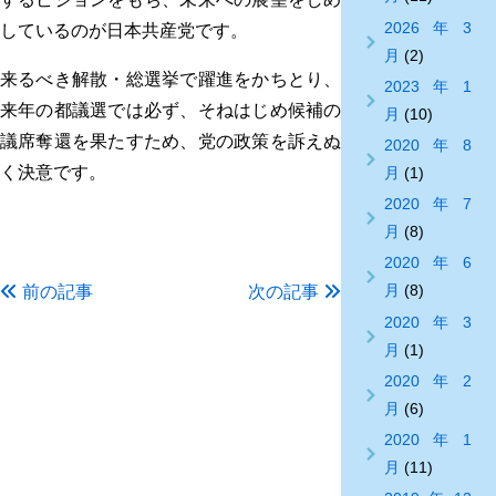
2026年3
しているのが日本共産党です。
月
(2)
来るべき解散・総選挙で躍進をかちとり、
2023年1
来年の都議選では必ず、そねはじめ候補の
月
(10)
議席奪還を果たすため、党の政策を訴えぬ
2020年8
く決意です。
月
(1)
2020年7
月
(8)
2020年6
月
(8)
前の記事
次の記事
2020年3
月
(1)
2020年2
月
(6)
2020年1
月
(11)