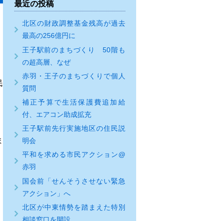
最近の投稿
北区の財政調整基金残高が過去
最高の256億円に
、
王子駅前のまちづくり 50階も
の超高層、なぜ
赤羽・王子のまちづくりで個人
民
質問
補正予算で生活保護費追加給
付、エアコン助成拡充
王子駅前先行実施地区の住民説
ま
明会
平和を求める市民アクション@
赤羽
国会前「せんそうさせない緊急
アクション」へ
北区が中東情勢を踏まえた特別
相談窓口を開設