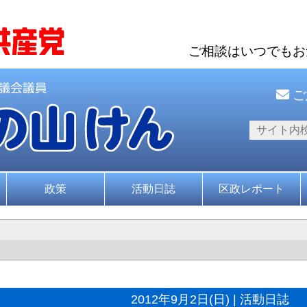
ご相談はいつでも
ご
政策
活動日誌
区政レポート
2012年9月2日(日) | 活動日誌