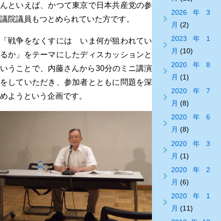
んといえば、かつて東京で日本共産党の参
2026年3
議院議員もつとめられていた方です。
月
(2)
2023年1
「戦争をなくすには いま何が狙われてい
月
(10)
るか」をテーマにしたディスカッションと
2020年8
いうことで、内藤さんから30分のミニ講演
月
(1)
をしていただき、参加者とともに問題を深
2020年7
めようという企画です。
月
(8)
2020年6
月
(8)
2020年3
月
(1)
2020年2
月
(6)
2020年1
月
(11)