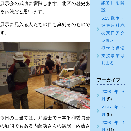
談窓口を開
展示会の成功に奮闘します。北区の歴史あ
設
る伝統だと思います。
5.19戦争・
展示に見入る人たちの目も真剣そのもので
改憲反対赤
す。
羽東口アク
ション
奨学金返済
支援事業は
じまる
アーカイブ
2026年6
月
(5)
2026年5
月
(8)
今日の目当ては、弁護士で日本平和委員会
2026年4
の顧問でもある内藤功さんの講演。内藤さ
月
(11)