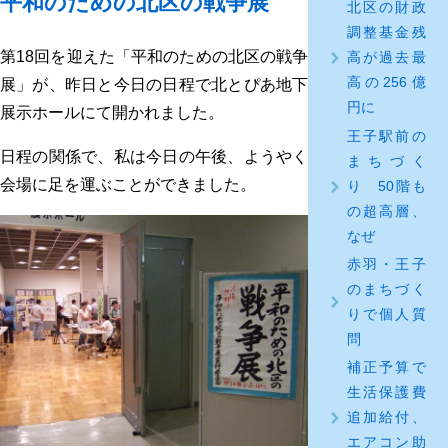
平和のための北区の戦争展
北区の財政
調整基金残
第18回を迎えた「平和のための北区の戦争
高が過去最
高の256億
展」が、昨日と今日の日程で北とぴあ地下
円に
展示ホールにて開かれました。
王子駅前の
日程の関係で、私は今日の午後、ようやく
まちづく
会場に足を運ぶことができました。
り 50階も
の超高層、
なぜ
赤羽・王子
のまちづく
りで個人質
問
補正予算で
生活保護費
追加給付、
エアコン助