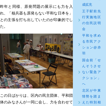
成拡充
昨年と同様、原発問題の展示にも力を入
王子駅前先
れ、「核兵器も原発もない平和な日本を」
行実施地区
との主張を打ち出していたのが印象的でし
の住民説明
た。
会
平和を求め
る市民アク
ション@赤
羽
国会前「せ
んそうさせ
ない緊急ア
クション」
へ
北区が中東
この日ばかりは、区内の民主団体、平和団
情勢を踏ま
体のみなさんが一同に会し、力を合わせて
えた特別相