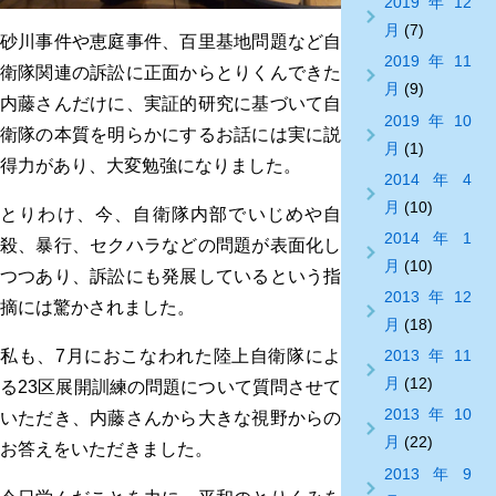
2019年12
月
(7)
砂川事件や恵庭事件、百里基地問題など自
2019年11
衛隊関連の訴訟に正面からとりくんできた
月
(9)
内藤さんだけに、実証的研究に基づいて自
2019年10
衛隊の本質を明らかにするお話には実に説
月
(1)
得力があり、大変勉強になりました。
2014年4
月
(10)
とりわけ、今、自衛隊内部でいじめや自
2014年1
殺、暴行、セクハラなどの問題が表面化し
月
(10)
つつあり、訴訟にも発展しているという指
2013年12
摘には驚かされました。
月
(18)
私も、7月におこなわれた陸上自衛隊によ
2013年11
月
(12)
る23区展開訓練の問題について質問させて
2013年10
いただき、内藤さんから大きな視野からの
月
(22)
お答えをいただきました。
2013年9