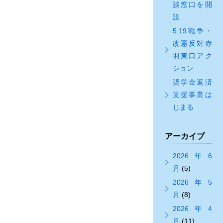
談窓口を開
設
5.19戦争・
改憲反対赤
羽東口アク
ション
奨学金返済
支援事業は
じまる
アーカイブ
2026年6
月
(5)
2026年5
月
(8)
2026年4
月
(11)