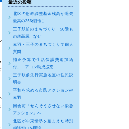
最近の投稿
北区の財政調整基金残高が過去
最高の256億円に
王子駅前のまちづくり 50階も
の超高層、なぜ
ル
赤羽・王子のまちづくりで個人
質問
補正予算で生活保護費追加給
ら
付、エアコン助成拡充
な
王子駅前先行実施地区の住民説
明会
。
平和を求める市民アクション@
赤羽
い
国会前「せんそうさせない緊急
ま
アクション」へ
北区が中東情勢を踏まえた特別
を
相談窓口を開設