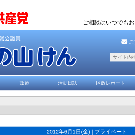
ご相談はいつでも
ご
政策
活動日誌
区政レポート
2012年6月1日(金) | プライベート