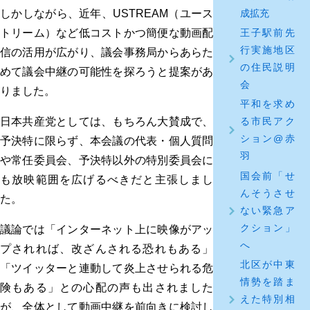
成拡充
しかしながら、近年、USTREAM（ユース
王子駅前先
トリーム）など低コストかつ簡便な動画配
行実施地区
信の活用が広がり、議会事務局からあらた
の住民説明
めて議会中継の可能性を探ろうと提案があ
会
りました。
平和を求め
日本共産党としては、もちろん大賛成で、
る市民アク
ション@赤
予決特に限らず、本会議の代表・個人質問
羽
や常任委員会、予決特以外の特別委員会に
国会前「せ
も放映範囲を広げるべきだと主張しまし
んそうさせ
た。
ない緊急ア
クション」
議論では「インターネット上に映像がアッ
へ
プされれば、改ざんされる恐れもある」
北区が中東
「ツイッターと連動して炎上させられる危
情勢を踏ま
険もある」との心配の声も出されました
えた特別相
が、全体として動画中継を前向きに検討し