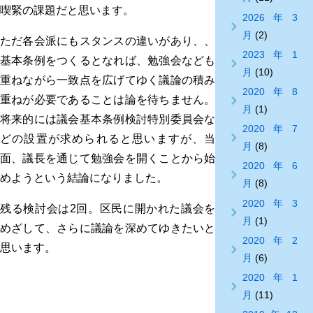
喫緊の課題だと思います。
2026年3
月
(2)
ただ各会派にもスタンスの違いがあり、、
2023年1
基本条例をつくるとなれば、勉強会なども
月
(10)
重ねながら一致点を広げてゆく議論の積み
2020年8
重ねが必要であることは論を待ちません。
月
(1)
将来的には議会基本条例検討特別委員会な
2020年7
どの設置が求められると思いますが、当
月
(8)
面、議長を通じて勉強会を開くことから始
2020年6
めようという結論になりました。
月
(8)
2020年3
残る検討会は2回。区民に開かれた議会を
月
(1)
めざして、さらに議論を深めてゆきたいと
2020年2
思います。
月
(6)
2020年1
月
(11)