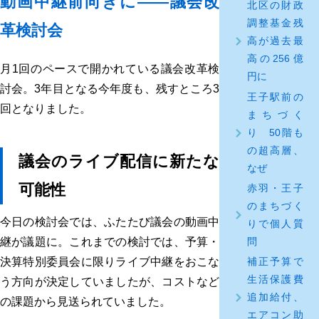
動画中継前向きに――議会改
北区の財政
調整基金残
革検討会
高が過去最
高の256億
月1回のペースで開かれている議会改革検
円に
討会。3年目となる今年度も、残すところ3
王子駅前の
回となりました。
まちづく
り 50階も
の超高層、
議会のライブ配信に新たな
なぜ
可能性
赤羽・王子
のまちづく
今日の検討会では、ふたたび議会の動画中
りで個人質
問
継が議題に。これまでの検討では、予算・
補正予算で
決算特別委員会に限りライブ中継をおこな
生活保護費
う方向が決定していましたが、コストなど
追加給付、
の課題から見送られていました。
エアコン助