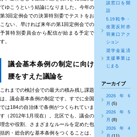
談窓口を開
てゆこうという結論になりました。今年の
設
第3回定例会での決算特別委でテストをお
5.19戦争・
こない、早ければ来年の第1回定例会での
改憲反対赤
予算特別委員会から配信が始まる予定で
羽東口アク
す。
ション
奨学金返済
支援事業は
議会基本条例の制定に向け
じまる
腰をすえた議論を
アーカイブ
これまでの検討会での最大の積み残し課題
2026年6
は、議会基本条例の制定です。すでに全国
月
(5)
では184の自治体で条例がつくられていま
2026年5
す（2012年1月現在）。北区でも、議会の
月
(8)
理念や役割、さまざまなルールを定めた包
2026年4
括的・総合的な基本条例をつくることは、
月
(11)