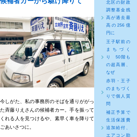
候補者カーから駆け降りて
北区の財政
調整基金残
高が過去最
高の256億
円に
王子駅前の
まちづく
り 50階も
の超高層、
なぜ
赤羽・王子
のまちづく
りで個人質
今しがた、私の事務所のそばを通りががっ
問
た斉藤りえさんの候補者カー。手を振って
補正予算で
くれる人を見つけるや、素早く車を降りて
生活保護費
ごあいさつに。
追加給付、
エアコン助