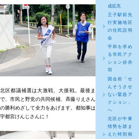
成拡充
王子駅前先
行実施地区
の住民説明
会
平和を求め
る市民アク
ション@赤
羽
国会前「せ
んそうさせ
北区都議補選は大激戦、大接戦。最後ま
ない緊急ア
で、市民と野党の共同候補、斉藤りえさん
クション」
の勝利めざして全力をあげます。都知事は
へ
宇都宮けんじさんに！
北区が中東
情勢を踏ま
えた特別相