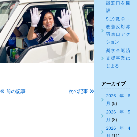
談窓口を開
設
5.19戦争・
改憲反対赤
羽東口アク
ション
奨学金返済
支援事業は
じまる
アーカイブ
前の記事
次の記事
2026年6
月
(5)
2026年5
月
(8)
2026年4
月
(11)