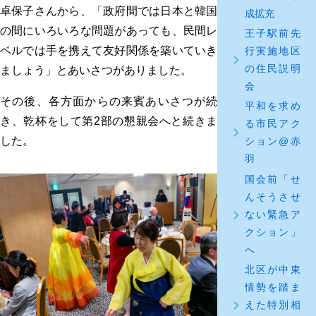
卓保子さんから、「政府間では日本と韓国
成拡充
の間にいろいろな問題があっても、民間レ
王子駅前先
ベルでは手を携えて友好関係を築いていき
行実施地区
の住民説明
ましょう」とあいさつがありました。
会
その後、各方面からの来賓あいさつが続
平和を求め
き、乾杯をして第2部の懇親会へと続きま
る市民アク
した。
ション@赤
羽
国会前「せ
んそうさせ
ない緊急ア
クション」
へ
北区が中東
情勢を踏ま
えた特別相