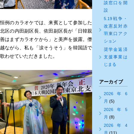
談窓口を開
設
5.19戦争・
恒例のカラオケでは、来賓として参加した
改憲反対赤
北区の内田副区長、依田副区長が「日韓親
羽東口アク
善はまずカラオケから」と美声を披露。僭
ション
越ながら、私も「涙そうそう」を韓国語で
奨学金返済
歌わせていただきました。
支援事業は
じまる
アーカイブ
2026年6
月
(5)
2026年5
月
(8)
2026年4
月
(11)