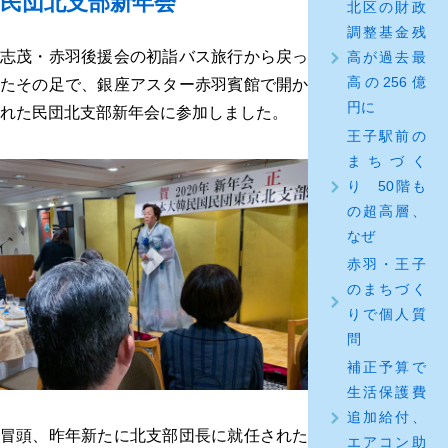
民団北支部新年会
北区の財政
調整基金残
志茂・赤羽後援会の初詣バス旅行から戻っ
高が過去最
高の256億
たその足で、銀座アスター赤羽賓館で開か
円に
れた民団北支部新年会に参加しました。
王子駅前の
まちづく
り 50階も
の超高層、
なぜ
赤羽・王子
のまちづく
りで個人質
問
補正予算で
生活保護費
追加給付、
冒頭、昨年新たに北支部団長に就任された
エアコン助