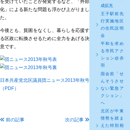
を受けていたことが発覚するなど、「外部
成拡充
化」による新たな問題も浮かび上がりまし
王子駅前先
た。
行実施地区
の住民説明
今後とも、貧困をなくし、暮らしを応援す
会
る区政に転換させるために全力をあげる決
平和を求め
意です。
る市民アク
ション@赤
羽
国会前「せ
日本共産党北区議員団ニュース2013年秋号
んそうさせ
ない緊急ア
（PDF）
クション」
へ
北区が中東
情勢を踏ま
前の記事
次の記事
えた特別相