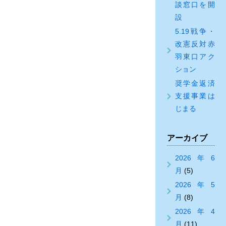
談窓口を開
設
5.19戦争・
改憲反対赤
羽東口アク
ション
奨学金返済
支援事業は
じまる
アーカイブ
2026年6
月
(5)
2026年5
月
(8)
2026年4
月
(11)