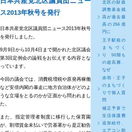
日本共産党北区議員団ニュー
北区の財政
調整基金残
ス2013年秋号を発行
高が過去最
高の256億
日本共産党北区議員団ニュース2013年秋号
円に
を発行しました。
王子駅前の
まちづく
9月9日から10月4日まで開かれた北区議会
り 50階も
第3回定例会の論戦をお伝えする内容とな
の超高層、
っています。
なぜ
赤羽・王子
今回の議会では、消費税増税や原発再稼働
のまちづく
など安倍内閣の暴走に地方自治体がどのよ
りで個人質
うな立場をとるのかが正面から問われまし
問
た。
補正予算で
生活保護費
また、指定管理者制度に移行した保育園
追加給付、
が、割増賃金未払いで労基署から是正勧告
エアコン助