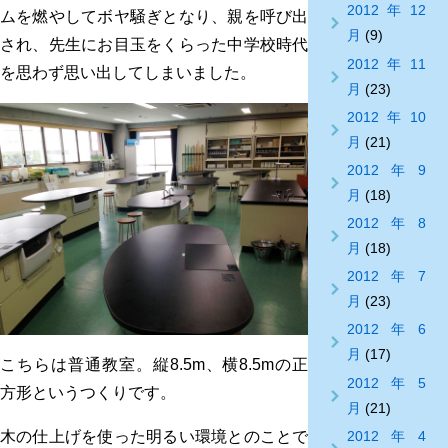
2012年12
ムを燃やしてボヤ騒ぎとなり、親を呼び出
月
(9)
され、先生にお目玉をくらった中学校時代
2012年11
を思わず思い出してしまいました。
月
(23)
2012年10
月
(21)
2012年9
月
(18)
2012年8
月
(18)
2012年7
月
(23)
2012年6
月
(17)
こちらは普通教室。縦8.5m、横8.5mの正
2012年5
方形というつくりです。
月
(21)
木の仕上げを使った明るい環境とのことで
2012年4