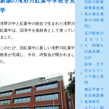
新築の滝野川紅葉中学校を見
北区の財政
調整基金残
学
高が過去最
高の256億
滝野川中と紅葉中の統合で生まれた滝野川
円に
紅葉中は、旧滝中を仮校舎として使ってい
王子駅前の
ました。
まちづく
り 50階も
このたび、旧紅葉中に新しい滝野川紅葉中
の超高層、
校舎が完成し、今日、内覧会が開かれまし
なぜ
た。
赤羽・王子
のまちづく
りで個人質
問
補正予算で
生活保護費
追加給付、
エアコン助