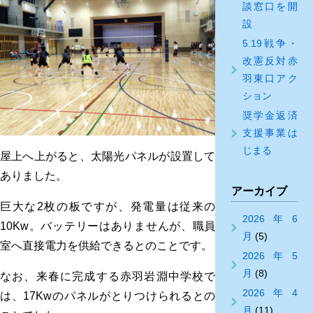
談窓口を開
設
5.19戦争・
改憲反対赤
羽東口アク
ション
奨学金返済
支援事業は
じまる
屋上へ上がると、太陽光パネルが設置して
ありました。
アーカイブ
巨大な2枚の板ですが、発電量は従来の
2026年6
10Kw。バッテリーはありませんが、職員
月
(5)
室へ直接電力を供給できるとのことです。
2026年5
月
(8)
なお、来春に完成する赤羽岩淵中学校で
2026年4
は、17Kwのパネルがとりつけられるとの
月
(11)