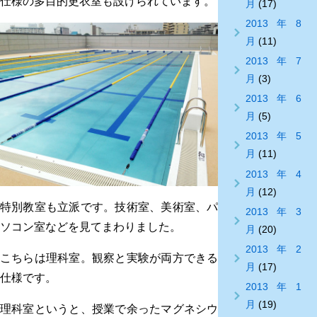
仕様の多目的更衣室も設けられています。
月
(17)
2013年8
月
(11)
2013年7
月
(3)
2013年6
月
(5)
2013年5
月
(11)
2013年4
月
(12)
特別教室も立派です。技術室、美術室、パ
2013年3
ソコン室などを見てまわりました。
月
(20)
2013年2
こちらは理科室。観察と実験が両方できる
月
(17)
仕様です。
2013年1
月
(19)
理科室というと、授業で余ったマグネシウ