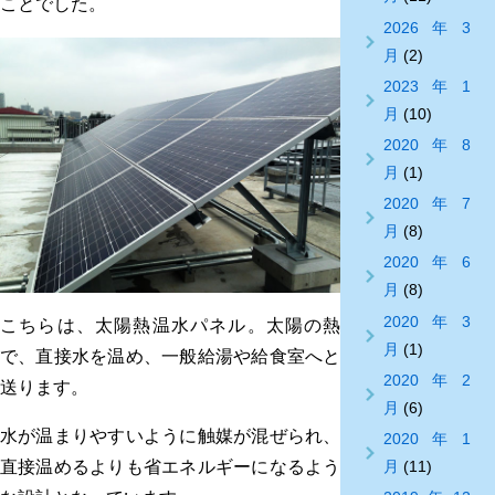
ことでした。
2026年3
月
(2)
2023年1
月
(10)
2020年8
月
(1)
2020年7
月
(8)
2020年6
月
(8)
2020年3
こちらは、太陽熱温水パネル。太陽の熱
月
(1)
で、直接水を温め、一般給湯や給食室へと
2020年2
送ります。
月
(6)
水が温まりやすいように触媒が混ぜられ、
2020年1
直接温めるよりも省エネルギーになるよう
月
(11)