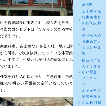
成拡充
王子駅前先
行実施地区
区の営繕課長に案内され、校舎内を見学。
の住民説明
会
今回のコンセプトは「ひかり」のある学校
平和を求め
だそうです。
る市民アク
家庭科室、音楽室などを見た後、地下1階
ション@赤
から3階まで吹き抜けになっている体育館
羽
へ。すでに、生徒たちが部活の練習に励ん
国会前「せ
んそうさせ
でいました。
ない緊急ア
外気を取り込む口があり、自然通風、自然
クション」
採光で明るい雰囲気の空間となっていま
へ
す。
北区が中東
情勢を踏ま
えた特別相