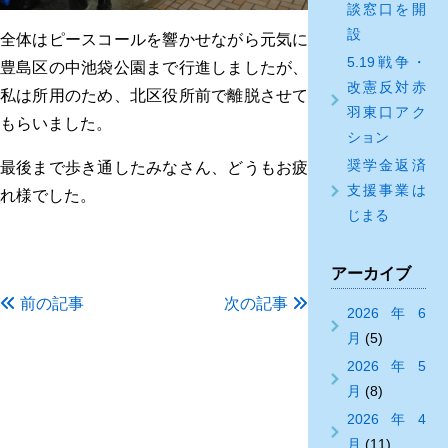
談窓口を開
設
全体はピースコールを響かせながら元気に
5.19戦争・
豊島区の中池袋公園まで行進しましたが、
改憲反対赤
私は所用のため、北区役所前で離脱させて
羽東口アク
もらいました。
ション
奨学金返済
最後まで歩き通したみなさん、どうもお疲
支援事業は
れ様でした。
じまる
アーカイブ
前の記事
次の記事
2026年6
月
(5)
2026年5
月
(8)
2026年4
月
(11)