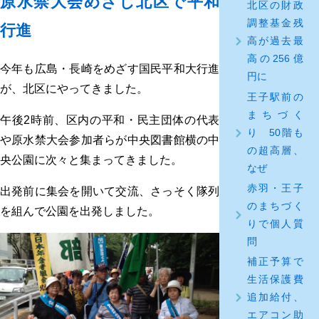
原水禁大会めざし北区で平和
北区の財政
調整基金残
行進
高が過去最
高の256億
今年も広島・長崎をめざす国民平和大行進
円に
が、北区にやってきました。
王子駅前の
まちづく
午後2時前、区内の平和・民主団体の代表
り 50階も
や原水禁大会参加者らが中央図書館横の中
の超高層、
央公園に次々と集まってきました。
なぜ
赤羽・王子
出発前に集会を開いて交流、さっそく隊列
のまちづく
を組んで公園を出発しました。
りで個人質
問
補正予算で
生活保護費
追加給付、
エアコン助