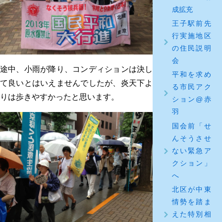
成拡充
王子駅前先
行実施地区
の住民説明
会
途中、小雨が降り、コンディションは決し
平和を求め
て良いとはいえませんでしたが、炎天下よ
る市民アク
りは歩きやすかったと思います。
ション@赤
羽
国会前「せ
んそうさせ
ない緊急ア
クション」
へ
北区が中東
情勢を踏ま
えた特別相