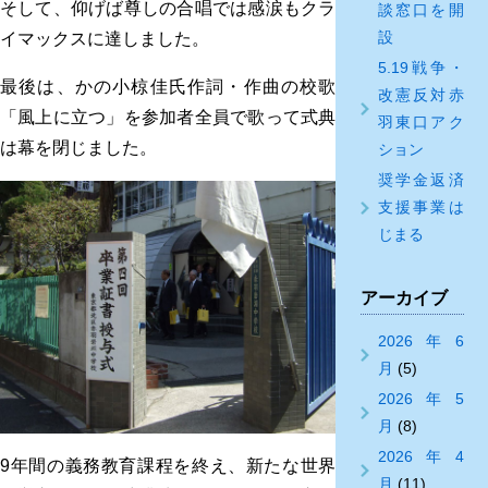
そして、仰げば尊しの合唱では感涙もクラ
談窓口を開
設
イマックスに達しました。
5.19戦争・
最後は、かの小椋佳氏作詞・作曲の校歌
改憲反対赤
「風上に立つ」を参加者全員で歌って式典
羽東口アク
は幕を閉じました。
ション
奨学金返済
支援事業は
じまる
アーカイブ
2026年6
月
(5)
2026年5
月
(8)
2026年4
9年間の義務教育課程を終え、新たな世界
月
(11)