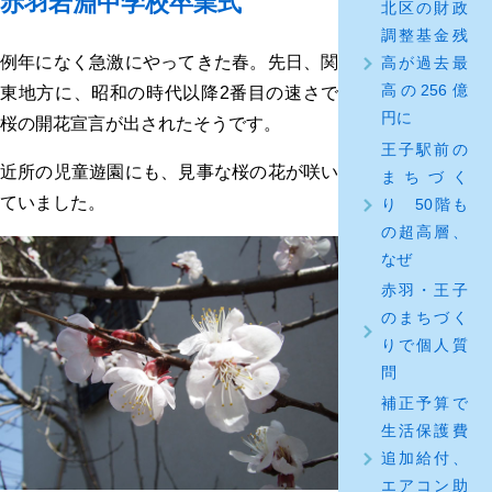
赤羽岩淵中学校卒業式
北区の財政
調整基金残
例年になく急激にやってきた春。先日、関
高が過去最
高の256億
東地方に、昭和の時代以降2番目の速さで
円に
桜の開花宣言が出されたそうです。
王子駅前の
近所の児童遊園にも、見事な桜の花が咲い
まちづく
ていました。
り 50階も
の超高層、
なぜ
赤羽・王子
のまちづく
りで個人質
問
補正予算で
生活保護費
追加給付、
エアコン助