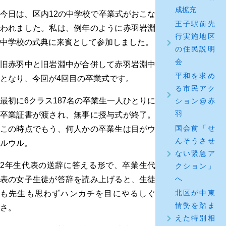
成拡充
今日は、区内12の中学校で卒業式がおこな
王子駅前先
われました。私は、例年のように赤羽岩淵
行実施地区
中学校の式典に来賓として参加しました。
の住民説明
会
旧赤羽中と旧岩淵中が合併して赤羽岩淵中
平和を求め
となり、今回が4回目の卒業式です。
る市民アク
最初に6クラス187名の卒業生一人ひとりに
ション@赤
羽
卒業証書が渡され、無事に授与式が終了。
国会前「せ
この時点でもう、何人かの卒業生は目がウ
んそうさせ
ルウル。
ない緊急ア
2年生代表の送辞に答える形で、卒業生代
クション」
へ
表の女子生徒が答辞を読み上げると、生徒
北区が中東
も先生も思わずハンカチを目にやるしぐ
情勢を踏ま
さ。
えた特別相