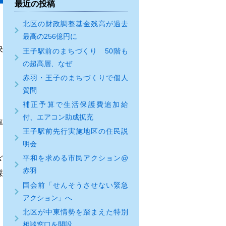
最近の投稿
北区の財政調整基金残高が過去
最高の256億円に
決
王子駅前のまちづくり 50階も
の超高層、なぜ
赤羽・王子のまちづくりで個人
質問
補正予算で生活保護費追加給
付、エアコン助成拡充
率
王子駅前先行実施地区の住民説
明会
平和を求める市民アクション@
ざ
赤羽
採
国会前「せんそうさせない緊急
アクション」へ
北区が中東情勢を踏まえた特別
相談窓口を開設