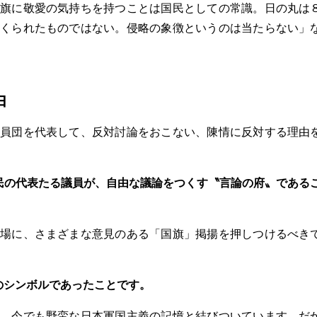
旗に敬愛の気持ちを持つことは国民としての常識。日の丸は
くられたものではない。侵略の象徴というのは当たらない」
由
員団を代表して、反対討論をおこない、陳情に反対する理由
民の代表たる議員が、自由な議論をつくす〝言論の府〟である
場に、さまざまな意見のある「国旗」掲揚を押しつけるべき
のシンボルであったことです。
、今でも野蛮な日本軍国主義の記憶と結びついています。だ