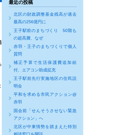
最近の投稿
北区の財政調整基金残高が過去
最高の256億円に
王子駅前のまちづくり 50階も
の超高層、なぜ
補
赤羽・王子のまちづくりで個人
質問
補正予算で生活保護費追加給
る
付、エアコン助成拡充
王子駅前先行実施地区の住民説
ま
明会
平和を求める市民アクション@
赤羽
国会前「せんそうさせない緊急
アクション」へ
北区が中東情勢を踏まえた特別
相談窓口を開設