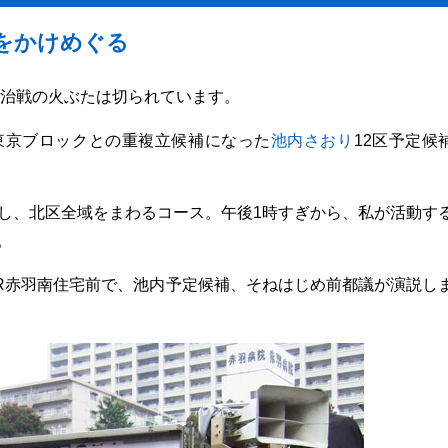
をかけめぐる
政治戦の火ぶたは切られています。
東京ブロックとの重複立候補になった
池内さおり
12区予定候
し、北区全域をまわるコース。午後1時すぎから、私が活動す
。
R赤羽南住宅前で、池内予定候補、そねはじめ前都議が演説し