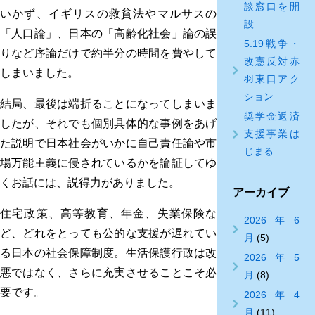
談窓口を開
いかず、イギリスの救貧法やマルサスの
設
「人口論」、日本の「高齢化社会」論の誤
5.19戦争・
りなど序論だけで約半分の時間を費やして
改憲反対赤
しまいました。
羽東口アク
ション
結局、最後は端折ることになってしまいま
奨学金返済
したが、それでも個別具体的な事例をあげ
支援事業は
た説明で日本社会がいかに自己責任論や市
じまる
場万能主義に侵されているかを論証してゆ
くお話には、説得力がありました。
アーカイブ
住宅政策、高等教育、年金、失業保険な
2026年6
ど、どれをとっても公的な支援が遅れてい
月
(5)
る日本の社会保障制度。生活保護行政は改
2026年5
悪ではなく、さらに充実させることこそ必
月
(8)
要です。
2026年4
月
(11)