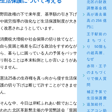
生活保護について考える
北区の財政
調整基金残
野田政権の下で来年度、基準額の引き下げ
高が過去最
高の256億
や就労指導の強化など生活保護制度が大き
円に
く改悪されようとしています。
王子駅前の
消費税大増税や社会保障の切り捨てなど、
まちづく
自ら貧困と格差を広げる政治をすすめなが
り 50階も
の超高層、
ら、暮らしに困っている人の予算をバッサ
なぜ
リ削ることは本末転倒としか言いようがあ
赤羽・王子
りません。
のまちづく
憲法25条の生存権を真っ向から侵す生活保
りで個人質
問
護の切り下げは断じて許すことができませ
補正予算で
ん。
生活保護費
そんな中、今日は岸町ふれあい館でおこな
追加給付、
われた北区革新懇主催の学習懇談会「貧困
エアコン助