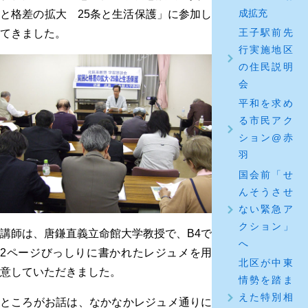
成拡充
と格差の拡大 25条と生活保護」に参加し
王子駅前先
てきました。
行実施地区
の住民説明
会
平和を求め
る市民アク
ション@赤
羽
国会前「せ
んそうさせ
ない緊急ア
クション」
講師は、唐鎌直義立命館大学教授で、B4で
へ
2ページびっしりに書かれたレジュメを用
北区が中東
意していただきました。
情勢を踏ま
えた特別相
ところがお話は、なかなかレジュメ通りに