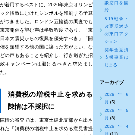
談窓口を開
が着用するベストに、2020年東京オリンピ
設
ック招致にむけたシンボルを印刷する予算
5.19戦争・
がつきました。ロンドン五輪後の調査でも
改憲反対赤
東京開催を望む声は半数程度であり、「東
羽東口アク
日本大震災からの復興を優先すべき」「開
ション
催を熱望する他の国に譲った方がよい」な
奨学金返済
どの声もあることを紹介し、行き過ぎた招
支援事業は
致キャンペーンは避けるべきと求めまし
じまる
た。
アーカイブ
消費税の増税中止を求める
2026年6
月
(5)
陳情は不採択に
2026年5
月
(8)
陳情の審査では、東京土建北支部から出さ
2026年4
れた「消費税の増税中止を求める意見書提
月
(11)