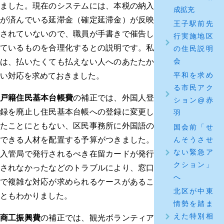
ました。現在のシステムには、本税の納入
成拡充
が済んでいる延滞金（確定延滞金）が反映
王子駅前先
されていないので、職員が手書きで催告し
行実施地区
ているものを合理化するとの説明です。私
の住民説明
会
は、払いたくても払えない人へのあたたか
平和を求め
い対応を求めておきました。
る市民アク
戸籍住民基本台帳費
の補正では、外国人登
ション@赤
録を廃止し住民基本台帳への登録に変更し
羽
たことにともない、区民事務所に外国語の
国会前「せ
んそうさせ
できる人材を配置する予算がつきました。
ない緊急ア
入管局で発行されるべき在留カードが発行
クション」
されなかったなどのトラブルにより、窓口
へ
で複雑な対応が求められるケースがあるこ
北区が中東
ともわかりました。
情勢を踏ま
えた特別相
商工振興費
の補正では、観光ボランティア