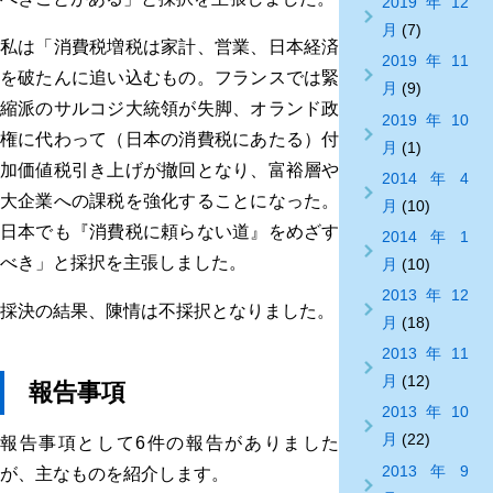
2019年12
月
(7)
私は「消費税増税は家計、営業、日本経済
2019年11
を破たんに追い込むもの。フランスでは緊
月
(9)
縮派のサルコジ大統領が失脚、オランド政
2019年10
権に代わって（日本の消費税にあたる）付
月
(1)
加価値税引き上げが撤回となり、富裕層や
2014年4
大企業への課税を強化することになった。
月
(10)
日本でも『消費税に頼らない道』をめざす
2014年1
べき」と採択を主張しました。
月
(10)
2013年12
採決の結果、陳情は不採択となりました。
月
(18)
2013年11
月
(12)
報告事項
2013年10
月
(22)
報告事項として6件の報告がありました
2013年9
が、主なものを紹介します。