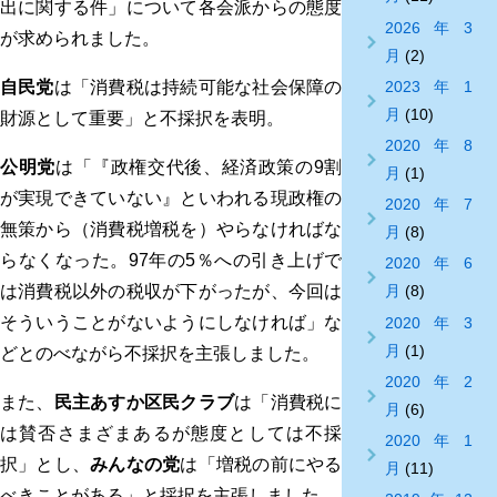
出に関する件」について各会派からの態度
2026年3
が求められました。
月
(2)
2023年1
自民党
は「消費税は持続可能な社会保障の
月
(10)
財源として重要」と不採択を表明。
2020年8
公明党
は「『政権交代後、経済政策の9割
月
(1)
が実現できていない』といわれる現政権の
2020年7
無策から（消費税増税を）やらなければな
月
(8)
らなくなった。97年の5％への引き上げで
2020年6
は消費税以外の税収が下がったが、今回は
月
(8)
そういうことがないようにしなければ」な
2020年3
月
(1)
どとのべながら不採択を主張しました。
2020年2
また、
民主あすか区民クラブ
は「消費税に
月
(6)
は賛否さまざまあるが態度としては不採
2020年1
択」とし、
みんなの党
は「増税の前にやる
月
(11)
べきことがある」と採択を主張しました。