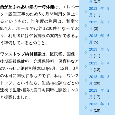
月
(17)
西が丘ふれあい館の一時休館
は、エレベー
2013年8
ター設置工事のため6ヵ月間利用を停止す
月
(11)
るというもの。昨年度の利用は、和室で
2013年7
954人、ホールでは約1200件となってお
月
(3)
り、利用者には代替施設の案内ができるよ
2013年6
月
(5)
う準備しているとのこと。
2013年5
ワンストップ納付相談
は、区民税、国保・
月
(11)
後期高齢保健料、介護保険料、保育料など
2013年4
のいっせい納付相談窓口を9月、12月、3月
月
(12)
の休日に開設するものです。私は「ワンス
2013年3
トップ」というなら、生活福祉課などとの
月
(20)
連携で生活相談の窓口も同時に開設すべき
2013年2
月
(17)
と提案しました。
2013年1
月
(19)