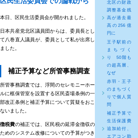
区民生活委員会での論戦から
北区の財政
調整基金残
本日、区民生活委員会が開かれました。
高が過去最
高の256億
日本共産党北区議員団からは、委員長とし
円に
て八巻直人議員が、委員として私が出席し
王子駅前の
ました。
まちづく
り 50階も
の超高層、
補正予算など所管事務調査
なぜ
赤羽・王子
所管事務調査では、浮間のセレモニーホー
のまちづく
ルに柩保管室を設置する区民斎場条例の一
りで個人質
部改正条例と補正予算について質疑をおこ
問
ないました。
補正予算で
生活保護費
徴税費
の補正では、区民税の延滞金徴収の
追加給付、
ためのシステム改修についての予算がつき
エアコン助