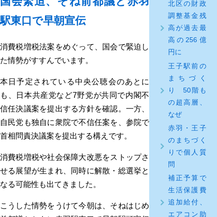
国会緊迫、そね前都議と赤羽
北区の財政
調整基金残
駅東口で早朝宣伝
高が過去最
高の256億
消費税増税法案をめぐって、国会で緊迫し
円に
た情勢がすすんでいます。
王子駅前の
まちづく
本日予定されている中央公聴会のあとに
り 50階も
も、日本共産党など7野党が共同で内閣不
の超高層、
信任決議案を提出する方針を確認。一方、
なぜ
自民党も独自に衆院で不信任案を、参院で
赤羽・王子
首相問責決議案を提出する構えです。
のまちづく
りで個人質
消費税増税や社会保障大改悪をストップさ
問
せる展望が生まれ、同時に解散・総選挙と
補正予算で
なる可能性も出てきました。
生活保護費
追加給付、
こうした情勢をうけて今朝は、そねはじめ
エアコン助