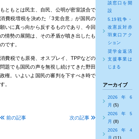
談窓口を開
もともとは民主、自民、公明が密室談合で
設
消費税増税を決めた「3党合意」が国民の
5.19戦争・
改憲反対赤
願いに真っ向から反するものであり、今回
羽東口アク
の情勢の展開は、その矛盾が噴き出したも
ション
のです。
奨学金返済
消費税でも原発、オスプレイ、TPPなどの
支援事業は
じまる
問題でも国民の声を無視し続けてきた野田
政権。いよいよ国民の審判を下すべき時で
す。
アーカイブ
2026年6
月
(5)
2026年5
前の記事
次の記事
月
(8)
2026年4
月
(11)