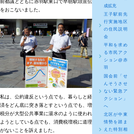
前都議とともに赤羽駅東口で早朝駅頭宣伝
成拡充
をおこないました。
王子駅前先
行実施地区
の住民説明
会
平和を求め
る市民アク
ション@赤
羽
国会前「せ
んそうさせ
ない緊急ア
私は、公約違反という点でも、暮らしと経
クション」
済をどん底に突き落とすという点でも、増
へ
税分が大型公共事業に湯水のように使われ
北区が中東
情勢を踏ま
ようとしている点でも、消費税増税に道理
えた特別相
がないことを訴えました。