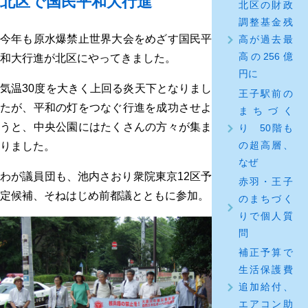
北区で国民平和大行進
北区の財政
調整基金残
今年も原水爆禁止世界大会をめざす国民平
高が過去最
高の256億
和大行進が北区にやってきました。
円に
気温30度を大きく上回る炎天下となりまし
王子駅前の
たが、平和の灯をつなぐ行進を成功させよ
まちづく
うと、中央公園にはたくさんの方々が集ま
り 50階も
の超高層、
りました。
なぜ
わが議員団も、池内さおり衆院東京12区予
赤羽・王子
定候補、そねはじめ前都議とともに参加。
のまちづく
りで個人質
問
補正予算で
生活保護費
追加給付、
エアコン助