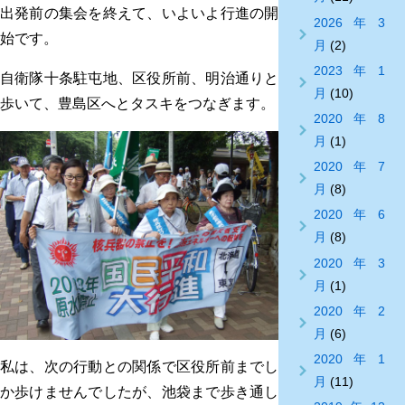
出発前の集会を終えて、いよいよ行進の開
2026年3
始です。
月
(2)
2023年1
自衛隊十条駐屯地、区役所前、明治通りと
月
(10)
歩いて、豊島区へとタスキをつなぎます。
2020年8
月
(1)
2020年7
月
(8)
2020年6
月
(8)
2020年3
月
(1)
2020年2
月
(6)
2020年1
私は、次の行動との関係で区役所前までし
月
(11)
か歩けませんでしたが、池袋まで歩き通し