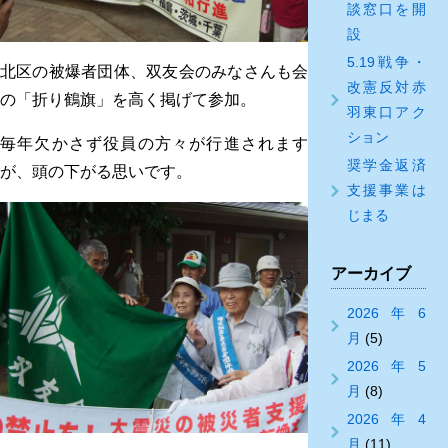
談窓口を開
設
5.19戦争・
北区の被爆者団体、双友会のみなさんも会
改憲反対赤
の「折り鶴旗」を高く掲げて参加。
羽東口アク
ション
毎年欠かさず役員の方々が行進されます
奨学金返済
が、頭の下がる思いです。
支援事業は
じまる
アーカイブ
2026年6
月
(5)
2026年5
月
(8)
2026年4
月
(11)