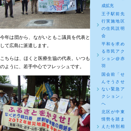
成拡充
王子駅前先
行実施地区
の住民説明
会
今年は団から、ながいともこ議員を代表と
平和を求め
して広島に派遣します。
る市民アク
こちらは、ほくと医療生協の代表。いつも
ション@赤
羽
のように、若手中心でフレッシュです。
国会前「せ
んそうさせ
ない緊急ア
クション」
へ
北区が中東
情勢を踏ま
えた特別相