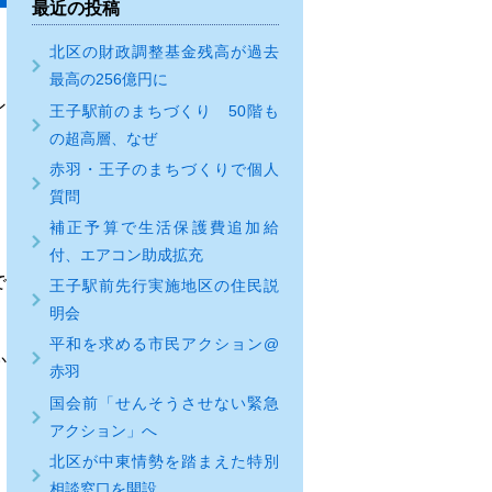
最近の投稿
北区の財政調整基金残高が過去
最高の256億円に
ン
王子駅前のまちづくり 50階も
の超高層、なぜ
赤羽・王子のまちづくりで個人
質問
補正予算で生活保護費追加給
付、エアコン助成拡充
で
王子駅前先行実施地区の住民説
明会
平和を求める市民アクション@
か
赤羽
国会前「せんそうさせない緊急
アクション」へ
北区が中東情勢を踏まえた特別
相談窓口を開設