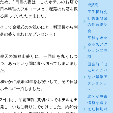
ため。1日目の夜は、このホテルのお店で
成拡充
日本料理のフルコースと、秘蔵のお酒を振
王子駅前先
る舞っていただきました。
行実施地区
の住民説明
そして金婚式のお祝いにと、料理長から刺
会
身の盛り合わせがプレゼント！
平和を求め
る市民アク
ション@赤
仰天の海鮮山盛りに、一同目を丸くしつ
羽
つ、あっという間に食べ切ってしまいまし
国会前「せ
んそうさせ
た。
ない緊急ア
和やかに結婚50年をお祝いして、その日は
クション」
ホテルに一泊しました。
へ
北区が中東
2日目は、午前9時に貸切バスでホテルを出
情勢を踏ま
発し、いちご狩りにでかけました。約40分
えた特別相