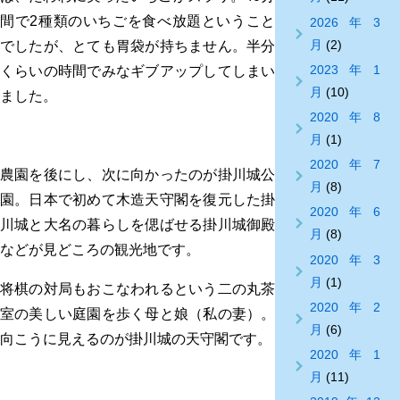
間で2種類のいちごを食べ放題ということ
2026年3
月
(2)
でしたが、とても胃袋が持ちません。半分
2023年1
くらいの時間でみなギブアップしてしまい
月
(10)
ました。
2020年8
月
(1)
2020年7
農園を後にし、次に向かったのが掛川城公
月
(8)
園。日本で初めて木造天守閣を復元した掛
2020年6
川城と大名の暮らしを偲ばせる掛川城御殿
月
(8)
などが見どころの観光地です。
2020年3
月
(1)
将棋の対局もおこなわれるという二の丸茶
2020年2
室の美しい庭園を歩く母と娘（私の妻）。
月
(6)
向こうに見えるのが掛川城の天守閣です。
2020年1
月
(11)