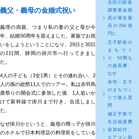
北区の財政
義父・義母の金婚式祝い
調整基金残
高が過去最
高の256億
義理の両親、つまり私の妻の父と母が今
円に
年、結婚50周年を迎えました。家族でお祝
王子駅前の
いをしようということになり、29日と30日
まちづく
の2日間、静岡の掛川市へ行ってきまし
り 50階も
た。
の超高層、
なぜ
4人の子ども（3女1男）とその連れ合い、2
赤羽・王子
人の孫の総勢11人でのツアー。私は赤羽馬
のまちづく
鹿祭りの開会式に参加した後、1人追いか
りで個人質
けて新幹線で掛川まで行き、合流しまし
問
た。
補正予算で
生活保護費
なぜ掛川かというと、義母の甥っ子が掛川
追加給付、
のホテルで日本料理店の料理長をしている
エアコン助