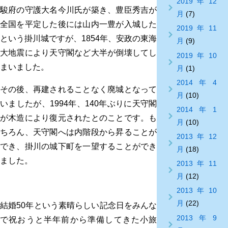
2019年12
駿府の守護大名今川氏が築き、豊臣秀吉が
月
(7)
全国を平定した後には山内一豊が入城した
2019年11
という掛川城ですが、1854年、安政の東海
月
(9)
大地震により天守閣など大半が倒壊してし
2019年10
まいました。
月
(1)
2014年4
その後、再建されることなく廃城となって
月
(10)
いましたが、1994年、140年ぶりに天守閣
2014年1
が木造により復元されたとのことです。も
月
(10)
ちろん、天守閣へは内階段から昇ることが
2013年12
でき、掛川の城下町を一望することができ
月
(18)
ました。
2013年11
月
(12)
2013年10
月
(22)
結婚50年という素晴らしい記念日をみんな
2013年9
で祝おうと半年前から準備してきた小旅