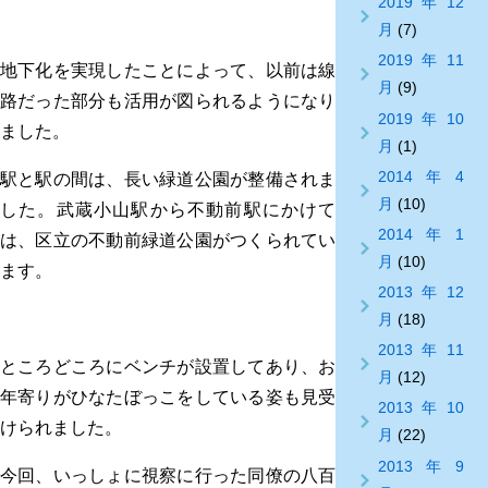
2019年12
月
(7)
2019年11
地下化を実現したことによって、以前は線
月
(9)
路だった部分も活用が図られるようになり
2019年10
ました。
月
(1)
2014年4
駅と駅の間は、長い緑道公園が整備されま
月
(10)
した。武蔵小山駅から不動前駅にかけて
2014年1
は、区立の不動前緑道公園がつくられてい
月
(10)
ます。
2013年12
月
(18)
2013年11
ところどころにベンチが設置してあり、お
月
(12)
年寄りがひなたぼっこをしている姿も見受
2013年10
けられました。
月
(22)
2013年9
今回、いっしょに視察に行った同僚の八百