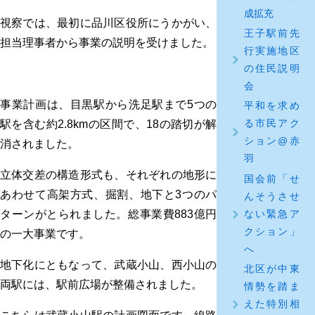
成拡充
視察では、最初に品川区役所にうかがい、
王子駅前先
担当理事者から事業の説明を受けました。
行実施地区
の住民説明
会
事業計画は、目黒駅から洗足駅まで5つの
平和を求め
る市民アク
駅を含む約2.8kmの区間で、18の踏切が解
ション@赤
消されました。
羽
立体交差の構造形式も、それぞれの地形に
国会前「せ
あわせて高架方式、掘割、地下と3つのパ
んそうさせ
ない緊急ア
ターンがとられました。総事業費883億円
クション」
の一大事業です。
へ
地下化にともなって、武蔵小山、西小山の
北区が中東
両駅には、駅前広場が整備されました。
情勢を踏ま
えた特別相