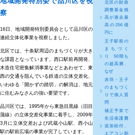
地域開発特別委で品川区を視
北区の財政
調整基金残
察
高が過去最
高の256億
16日、地域開発特別委員会として品川区の
円に
連続立体化事業を視察しました。
王子駅前の
まちづく
北区では、十条駅周辺のまちづくりが大き
り 50階も
な課題となっています。西口駅前再開発、
の超高層、
木造住宅密集解消事業などとあわせて、東
なぜ
西の交通を阻んでいる鉄道の立体交差化、
赤羽・王子
いわゆる「開かずの踏切」の解消は、地元
のまちづく
に住むみなさんの強い要望です。
りで個人質
問
品川区では、1995年から東急目黒線（旧目
補正予算で
蒲線）の立体交差化事業に着手し、2009年
生活保護費
3月に立体交差および武蔵小山駅、西小山
追加給付、
駅の駅前広場の事業が完了しています。
エアコン助