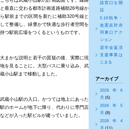
こちらは武蔵小山駅の計画図面です。線路
談窓口を開
と垂直に交わる都市計画道路補助26号線か
設
ら駅前までの区間を新たに補助320号線と
5.19戦争・
して整備し、緑豊かで快適な歩行者空間を
改憲反対赤
羽東口アク
持つ駅前広場をつくるというものです。
ション
奨学金返済
支援事業は
大まかな説明と若干の質疑の後、実際に現
じまる
地を見ることに。大型バスに乗り込み、武
蔵小山駅まで移動しました。
アーカイブ
2026年6
月
(5)
武蔵小山駅の入口。かつては地上にあった
2026年5
駅のホームが地下に降り、代わりに専門店
月
(8)
などが入った駅ビルが建っていました。
2026年4
月
(11)