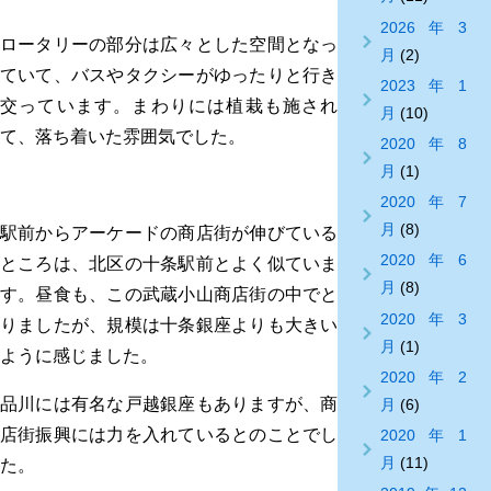
2026年3
ロータリーの部分は広々とした空間となっ
月
(2)
ていて、バスやタクシーがゆったりと行き
2023年1
交っています。まわりには植栽も施され
月
(10)
て、落ち着いた雰囲気でした。
2020年8
月
(1)
2020年7
月
(8)
駅前からアーケードの商店街が伸びている
2020年6
ところは、北区の十条駅前とよく似ていま
月
(8)
す。昼食も、この武蔵小山商店街の中でと
2020年3
りましたが、規模は十条銀座よりも大きい
月
(1)
ように感じました。
2020年2
品川には有名な戸越銀座もありますが、商
月
(6)
店街振興には力を入れているとのことでし
2020年1
月
(11)
た。