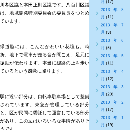
月
(17)
川孝区議と本田正則区議です。八百川区議
2013年8
は、地域開発特別委員会の委員長をつとめ
月
(11)
ています。
2013年7
月
(3)
2013年6
緑道脇には、こんなかわいい花壇も。時
月
(5)
折、地下で電車が走る音が聞こえ、足元に
2013年5
振動が伝わります。本当に線路の上を歩い
月
(11)
ているという感覚に陥ります。
2013年4
月
(12)
2013年3
月
(20)
駅に近い部分は、自転車駐車場として整備
2013年2
されています。東急が管理している部分
月
(17)
と、区が民間に委託して運営している部分
2013年1
があり、この辺はいろいろな事情がありそ
月
(19)
うです。