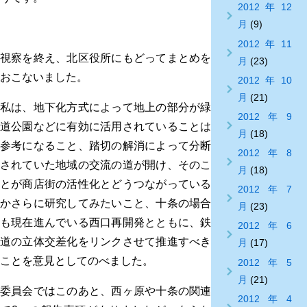
2012年12
月
(9)
2012年11
視察を終え、北区役所にもどってまとめを
月
(23)
おこないました。
2012年10
月
(21)
私は、地下化方式によって地上の部分が緑
2012年9
道公園などに有効に活用されていることは
月
(18)
参考になること、踏切の解消によって分断
2012年8
されていた地域の交流の道が開け、そのこ
月
(18)
とが商店街の活性化とどうつながっている
2012年7
かさらに研究してみたいこと、十条の場合
月
(23)
も現在進んでいる西口再開発とともに、鉄
2012年6
道の立体交差化をリンクさせて推進すべき
月
(17)
ことを意見としてのべました。
2012年5
月
(21)
委員会ではこのあと、西ヶ原や十条の関連
2012年4