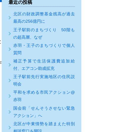
最近の投稿
北区の財政調整基金残高が過去
最高の256億円に
王子駅前のまちづくり 50階も
の超高層、なぜ
と
赤羽・王子のまちづくりで個人
質問
補正予算で生活保護費追加給
作
付、エアコン助成拡充
王子駅前先行実施地区の住民説
明会
平和を求める市民アクション@
赤羽
国会前「せんそうさせない緊急
アクション」へ
北区が中東情勢を踏まえた特別
相談窓口を開設