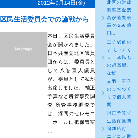
2012年9月14日(金)
北区の財政
調整基金残
高が過去最
区民生活委員会での論戦から
高の256億
円に
本日、区民生活委員
王子駅前の
会が開かれました。
まちづく
日本共産党北区議員
り 50階も
団からは、委員長と
の超高層、
して八巻直人議員
なぜ
が、委員として私が
赤羽・王子
出席しました。 補正
のまちづく
予算など所管事務調
りで個人質
問
査 所管事務調査で
補正予算で
は、浮間のセレモニ
生活保護費
ーホールに柩保管室
追加給付、
…
エアコン助