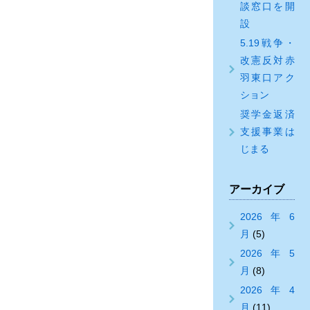
談窓口を開
設
5.19戦争・
改憲反対赤
羽東口アク
ション
奨学金返済
支援事業は
じまる
アーカイブ
2026年6
月
(5)
2026年5
月
(8)
2026年4
月
(11)