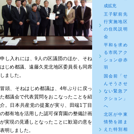
成拡充
王子駅前先
行実施地区
の住民説明
会
平和を求め
る市民アク
申し入れには、9人の区議団のほか、そね
ション@赤
はじめ都議、遠藤久党北地区委員長も同席
羽
しました。
国会前「せ
んそうさせ
冒頭、そねはじめ都議は、4年ぶりに戻っ
ない緊急ア
た都議会で代表質問をおこなったことを紹
クション」
介。日本共産党の提案が実り、田端1丁目
へ
の都有地を活用した認可保育園の整備計画
北区が中東
情勢を踏ま
が実現の見通しとなったことに歓迎の意を
えた特別相
表明しました。