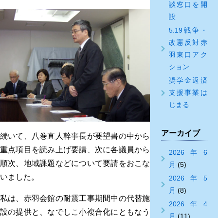
談窓口を開
設
5.19戦争・
改憲反対赤
羽東口アク
ション
奨学金返済
支援事業は
じまる
アーカイブ
続いて、八巻直人幹事長が要望書の中から
重点項目を読み上げ要請、次に各議員から
2026年6
順次、地域課題などについて要請をおこな
月
(5)
いました。
2026年5
月
(8)
私は、赤羽会館の耐震工事期間中の代替施
2026年4
設の提供と、なでしこ小複合化にともなう
月
(11)