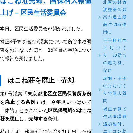
はこね荘売却、国保料大幅値
北区の財政
調整基金残
上げ – 区民生活委員会
高が過去最
高の256億
本日、区民生活委員会が開かれました。
円に
王子駅前の
補正3予算を含む7議案について所管事務調
まちづく
査をおこなったほか、15項目の事項につい
り 50階も
て報告を受けました。
の超高層、
なぜ
赤羽・王子
はこね荘を廃止・売却
のまちづく
りで個人質
第6号議案
「東京都北区立区民保養所条例
問
を廃止する条例」
は、今年度いっぱいで
補正予算で
「休館」とされていた
区民保養所のはこね
生活保護費
荘を廃止し、売却する
条例。
追加給付、
エアコン助
私はまず、昨年6月に休館を打ち出した時