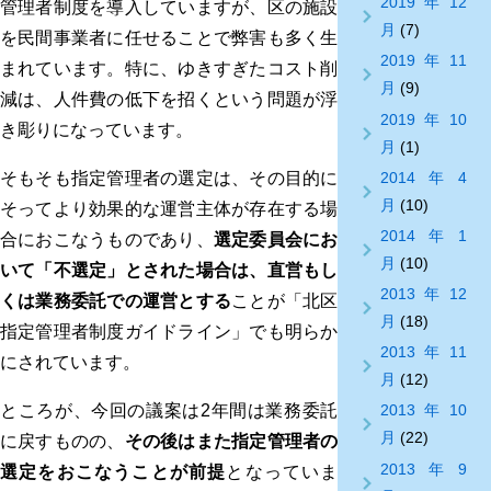
2019年12
管理者制度を導入していますが、区の施設
月
(7)
を民間事業者に任せることで弊害も多く生
2019年11
まれています。特に、ゆきすぎたコスト削
月
(9)
減は、人件費の低下を招くという問題が浮
2019年10
き彫りになっています。
月
(1)
2014年4
そもそも指定管理者の選定は、その目的に
月
(10)
そってより効果的な運営主体が存在する場
2014年1
合におこなうものであり、
選定委員会にお
月
(10)
いて「不選定」とされた場合は、直営もし
2013年12
くは業務委託での運営とする
ことが「北区
月
(18)
指定管理者制度ガイドライン」でも明らか
2013年11
にされています。
月
(12)
ところが、今回の議案は2年間は業務委託
2013年10
月
(22)
に戻すものの、
その後はまた指定管理者の
2013年9
選定をおこなうことが前提
となっていま