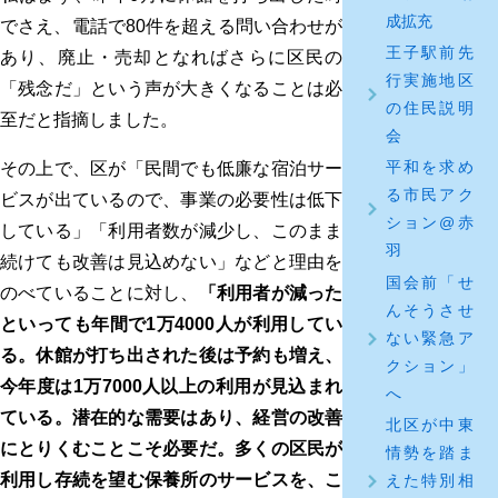
成拡充
でさえ、電話で80件を超える問い合わせが
王子駅前先
あり、廃止・売却となればさらに区民の
行実施地区
「残念だ」という声が大きくなることは必
の住民説明
至だと指摘しました。
会
平和を求め
その上で、区が「民間でも低廉な宿泊サー
る市民アク
ビスが出ているので、事業の必要性は低下
ション@赤
している」「利用者数が減少し、このまま
羽
続けても改善は見込めない」などと理由を
国会前「せ
のべていることに対し、
「利用者が減った
んそうさせ
といっても年間で1万4000人が利用してい
ない緊急ア
る。休館が打ち出された後は予約も増え、
クション」
今年度は1万7000人以上の利用が見込まれ
へ
ている。潜在的な需要はあり、経営の改善
北区が中東
にとりくむことこそ必要だ。多くの区民が
情勢を踏ま
利用し存続を望む保養所のサービスを、こ
えた特別相