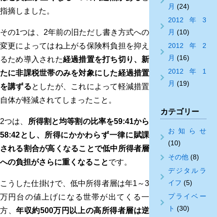
月
(24)
指摘しました。
2012年3
その1つは、2年前の旧ただし書き方式への
月
(10)
変更によってはね上がる保険料負担を抑え
2012年2
月
(16)
るため導入された
経過措置を打ち切り、新
2012年1
たに非課税世帯のみを対象にした経過措置
月
(19)
を講ずる
としたが、これによって軽減措置
自体が軽減されてしまったこと。
カテゴリー
2つは、
所得割と均等割の比率を59:41から
お知らせ
58:42とし、所得にかかわらず一律に賦課
(10)
される割合が高くなることで低中所得者層
その他
(8)
への負担がさらに重くなること
です。
デジタルラ
イフ
(5)
こうした仕掛けで、低中所得者層は年1～3
プライベー
万円台の値上げになる世帯が出てくる一
ト
(30)
方、
年収約500万円以上の高所得者層は逆