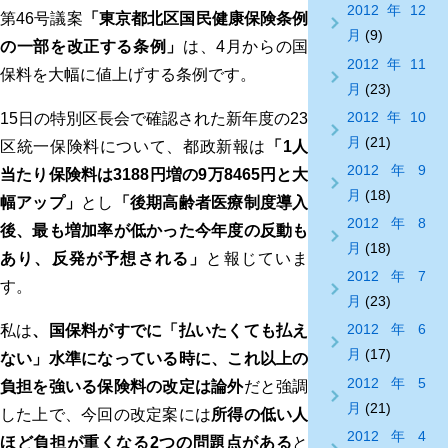
2012年12
第46号議案
「東京都北区国民健康保険条例
月
(9)
の一部を改正する条例」
は、4月からの国
2012年11
保料を大幅に値上げする条例です。
月
(23)
2012年10
15日の特別区長会で確認された新年度の23
月
(21)
区統一保険料について、都政新報は
「1人
2012年9
当たり保険料は3188円増の9万8465円と大
月
(18)
幅アップ」
とし
「後期高齢者医療制度導入
2012年8
後、最も増加率が低かった今年度の反動も
月
(18)
あり、反発が予想される」
と報じていま
2012年7
す。
月
(23)
2012年6
私は
、国保料がすでに「払いたくても払え
月
(17)
ない」水準になっている時に、これ以上の
2012年5
負担を強いる保険料の改定は論外
だと強調
月
(21)
した上で、今回の改定案には
所得の低い人
2012年4
ほど負担が重くなる2つの問題点がある
と