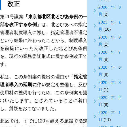
改正
2026年3
月
(2)
第11号議案
「東京都北区北とぴあ条例の一
2023年1
部を改正する条例」
は、北とぴあへの指定
月
(10)
管理者制度導入に際し、指定管理者不選定
2020年8
という結果に終わったことから、制度導入
月
(1)
を前提にいったん改正した北とぴあ条例
2020年7
を、現行の業務委託形式に戻す条例改正で
月
(8)
す。
2020年6
月
(8)
私は、この条例案の提出の理由が「
指定管
2020年3
理者導入の延期に伴い
規定を整備し、及び
月
(1)
使用料の整備を行うため、この条例案を提
2020年2
出いたします」とされていることに着目
月
(6)
し、質疑をおこないました。
2020年1
月
(11)
北区では、すでに120を超える施設で指定