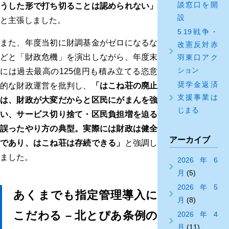
談窓口を開
うした形で打ち切ることは認められない」
設
と主張しました。
5.19戦争・
また、年度当初に財調基金がゼロになるな
改憲反対赤
どと「財政危機」を演出しながら、年度末
羽東口アク
ション
には過去最高の125億円も積み立てる恣意
奨学金返済
的な財政運営を批判し、
「はこね荘の廃止
支援事業は
は、財政が大変だからと区民にがまんを強
じまる
い、サービス切り捨て・区民負担増を迫る
誤ったやり方の典型。実際には財政は健全
アーカイブ
であり、はこね荘は存続できる」
と強調し
ました。
2026年6
月
(5)
2026年5
あくまでも指定管理導入に
月
(8)
こだわる – 北とぴあ条例の
2026年4
月
(11)