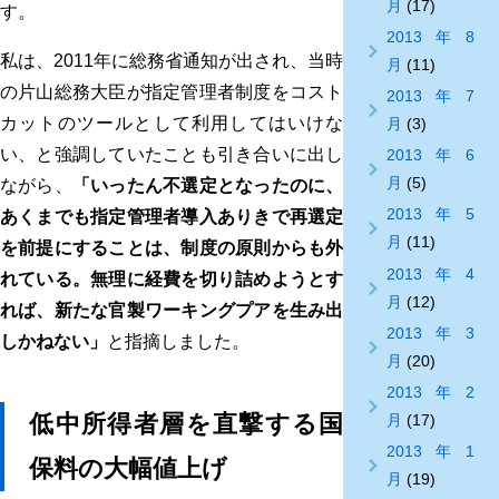
月
(17)
す。
2013年8
私は、2011年に総務省通知が出され、当時
月
(11)
の片山総務大臣が指定管理者制度をコスト
2013年7
カットのツールとして利用してはいけな
月
(3)
い、と強調していたことも引き合いに出し
2013年6
月
(5)
ながら、
「いったん不選定となったのに、
2013年5
あくまでも指定管理者導入ありきで再選定
月
(11)
を前提にすることは、制度の原則からも外
2013年4
れている。無理に経費を切り詰めようとす
月
(12)
れば、新たな官製ワーキングプアを生み出
2013年3
しかねない」
と指摘しました。
月
(20)
2013年2
低中所得者層を直撃する国
月
(17)
2013年1
保料の大幅値上げ
月
(19)