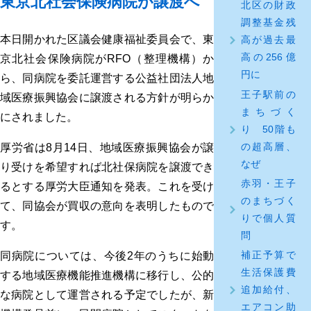
東京北社会保険病院が譲渡へ
北区の財政
調整基金残
本日開かれた区議会健康福祉委員会で、東
高が過去最
高の256億
京北社会保険病院がRFO（整理機構）か
円に
ら、同病院を委託運営する公益社団法人地
王子駅前の
域医療振興協会に譲渡される方針が明らか
まちづく
にされました。
り 50階も
の超高層、
厚労省は8月14日、地域医療振興協会が譲
なぜ
り受けを希望すれば北社保病院を譲渡でき
赤羽・王子
るとする厚労大臣通知を発表。これを受け
のまちづく
て、同協会が買収の意向を表明したもので
りで個人質
す。
問
補正予算で
同病院については、今後2年のうちに始動
生活保護費
する地域医療機能推進機構に移行し、公的
追加給付、
な病院として運営される予定でしたが、新
エアコン助