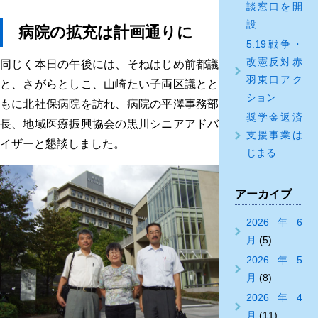
談窓口を開
設
病院の拡充は計画通りに
5.19戦争・
改憲反対赤
同じく本日の午後には、そねはじめ前都議
羽東口アク
と、さがらとしこ、山崎たい子両区議とと
ション
もに北社保病院を訪れ、病院の平澤事務部
奨学金返済
長、地域医療振興協会の黒川シニアアドバ
支援事業は
イザーと懇談しました。
じまる
アーカイブ
2026年6
月
(5)
2026年5
月
(8)
2026年4
月
(11)