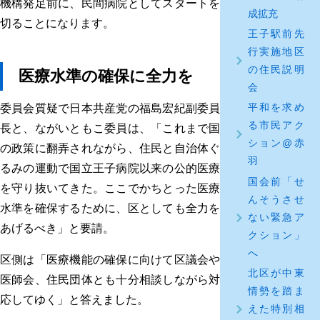
機構発足前に、民間病院としてスタートを
成拡充
切ることになります。
王子駅前先
行実施地区
の住民説明
医療水準の確保に全力を
会
平和を求め
委員会質疑で日本共産党の福島宏紀副委員
る市民アク
長と、ながいともこ委員は、「これまで国
ション@赤
の政策に翻弄されながら、住民と自治体ぐ
羽
るみの運動で国立王子病院以来の公的医療
国会前「せ
を守り抜いてきた。ここでかちとった医療
んそうさせ
水準を確保するために、区としても全力を
ない緊急ア
あげるべき」と要請。
クション」
へ
区側は「医療機能の確保に向けて区議会や
北区が中東
医師会、住民団体とも十分相談しながら対
情勢を踏ま
応してゆく」と答えました。
えた特別相