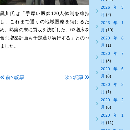
2026年3
黒川氏は「手厚い医師120人体制を維持
月
(2)
し、これまで通りの地域医療を続けるた
2023年1
め、熟慮の末に買収を決断した。63増床を
月
(10)
含む増築計画も予定通り実行する」とのべ
2020年8
月
(1)
ました。
2020年7
月
(8)
2020年6
月
(8)
前の記事
次の記事
2020年3
月
(1)
2020年2
月
(6)
2020年1
月
(11)