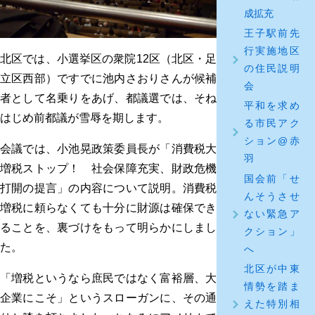
成拡充
王子駅前先
行実施地区
北区では、小選挙区の衆院12区（北区・足
の住民説明
立区西部）ですでに池内さおりさんが候補
会
者として名乗りをあげ、都議選では、そね
平和を求め
はじめ前都議が雪辱を期します。
る市民アク
ション@赤
会議では、小池晃政策委員長が「消費税大
羽
増税ストップ！ 社会保障充実、財政危機
国会前「せ
打開の提言」の内容について説明。消費税
んそうさせ
増税に頼らなくても十分に財源は確保でき
ない緊急ア
ることを、裏づけをもって明らかにしまし
クション」
た。
へ
北区が中東
「増税というなら庶民ではなく富裕層、大
情勢を踏ま
企業にこそ」というスローガンに、その通
えた特別相