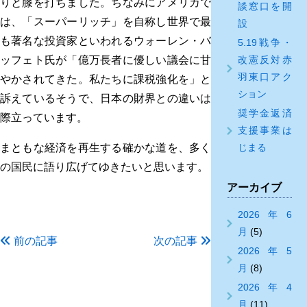
りと膝を打ちました。ちなみにアメリカで
談窓口を開
は、「スーパーリッチ」を自称し世界で最
設
も著名な投資家といわれるウォーレン・バ
5.19戦争・
改憲反対赤
ッフェト氏が「億万長者に優しい議会に甘
羽東口アク
やかされてきた。私たちに課税強化を」と
ション
訴えているそうで、日本の財界との違いは
奨学金返済
際立っています。
支援事業は
じまる
まともな経済を再生する確かな道を、多く
の国民に語り広げてゆきたいと思います。
アーカイブ
2026年6
月
(5)
前の記事
次の記事
2026年5
月
(8)
2026年4
月
(11)