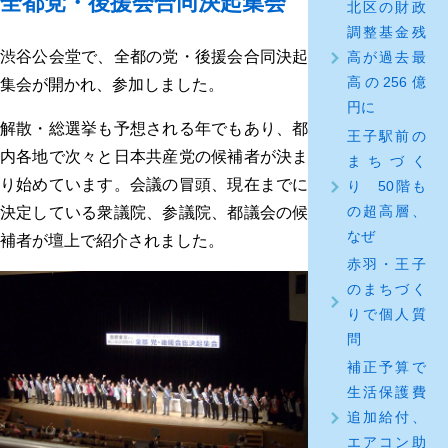
全都党・後援会合同決起集会
北区の財政
調整基金残
渋谷公会堂で、全都の党・後援会合同決起
高が過去最
高の256億
集会が開かれ、参加しました。
円に
解散・総選挙も予想される年でもあり、都
王子駅前の
内各地で次々と日本共産党の候補者が決ま
まちづく
り始めています。会議の冒頭、現在までに
り 50階も
の超高層、
決定している衆議院、参議院、都議会の候
なぜ
補者が壇上で紹介されました。
赤羽・王子
のまちづく
りで個人質
問
補正予算で
生活保護費
追加給付、
エアコン助