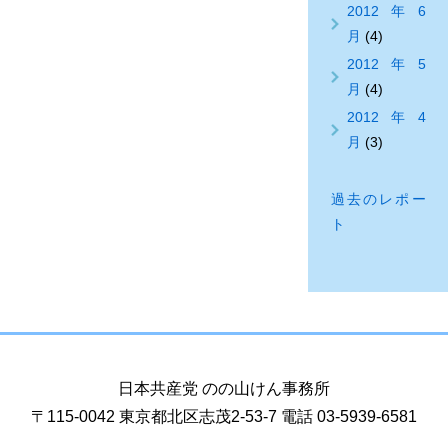
2012年6
月
(4)
2012年5
月
(4)
2012年4
月
(3)
過去のレポー
ト
日本共産党 のの山けん事務所
〒115-0042 東京都北区志茂2-53-7 電話 03-5939-6581