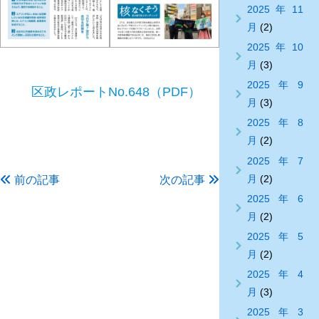
2025年11
月
(2)
2025年10
月
(3)
2025年9
区政レポートNo.648（PDF）
月
(3)
2025年8
月
(2)
2025年7
月
(2)
前の記事
次の記事
2025年6
月
(2)
2025年5
月
(2)
2025年4
月
(3)
2025年3