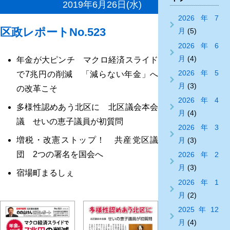
2019年6月26日(水)
2026年7
区政レポートNo.523
月
(5)
2026年6
月
(4)
年金が大ピンチ マクロ経済スライド
2026年5
で7兆円の削減 「減らない年金」へ
月
(3)
の改革こそ
2026年4
多様性認めあう北区に 北区議会本会
月
(4)
議 せいの恵子議員が初質問
2026年3
増税・改憲ストップ！ 共産党区議
月
(3)
団 2つの署名を国会へ
2026年2
月
(3)
宿場町まるしぇ
2026年1
月
(2)
2025年12
月
(4)