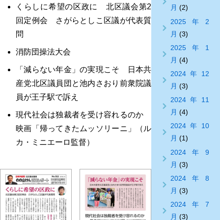
くらしに希望の区政に 北区議会第2
月
(2)
回定例会 さがらとしこ区議が代表質
2025年2
月
(3)
問
2025年1
消防団操法大会
月
(4)
「減らない年金」の実現こそ 日本共
2024年12
産党北区議員団と池内さおり前衆院議
月
(3)
員が王子駅で訴え
2024年11
月
(4)
現代社会は独裁者を受け容れるのか
2024年10
映画「帰ってきたムッソリーニ」（ル
月
(1)
カ・ミニエーロ監督）
2024年9
月
(3)
2024年8
月
(3)
2024年7
月
(3)