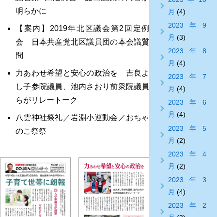
明らかに
月
(4)
2023年9
【案内】2019年北区議会第2回定例
月
(3)
会 日本共産党北区議員団の本会議質
2023年8
問
月
(4)
力あわせ希望と安心の政治を 吉良よ
2023年7
し子参院議員、池内さおり前衆院議員
月
(4)
らがリレートーク
2023年6
月
(4)
八雲神社祭礼／岩淵小運動会／おちゃ
2023年5
のこ祭祭
月
(2)
2023年4
月
(2)
2023年3
月
(4)
2023年2