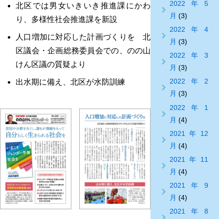
2022年5
北区では男女いきいき推進課にかわ
月
(3)
り、多様性社会推進課を新設
2022年4
人口増加に対応した計画づくりを 北
月
(3)
区議会・企画総務委員会での、のの山
2022年3
けん区議の質疑より
月
(3)
2022年2
出水期に備え、北区が水防訓練
月
(3)
2022年1
月
(4)
2021年12
月
(4)
2021年11
月
(4)
2021年9
月
(4)
2021年8