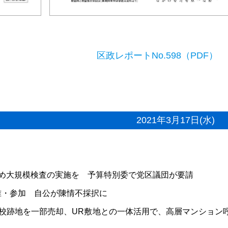
区政レポートNo.598（PDF）
2021年3月17日(水)
め大規模検査の実施を 予算特別委で党区議団が要請
准・参加 自公が陳情不採択に
校跡地を一部売却、UR敷地との一体活用で、高層マンション