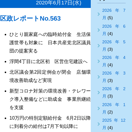
2020年6月17日(水)
2026年7
区政レポートNo.563
月
(5)
2026年6
月
(4)
ひとり親家庭への臨時給付金 生活保
2026年5
護世帯も対象に 日本共産党北区議員
月
(3)
団の提案実る
2026年4
浮間4丁目に北区初 区営住宅建設へ
月
(4)
北区議会第2回定例会が閉会 店舗環
2026年3
境改善助成など実現
月
(3)
2026年2
新型コロナ対策の環境改善・テレワー
月
(3)
ク導入整備などに助成金 事業所継続
2026年1
を支援
月
(2)
10万円の特別定額給付金 6月2日以降
2025年12
に到着分の給付は7月下旬以降に
月
(4)