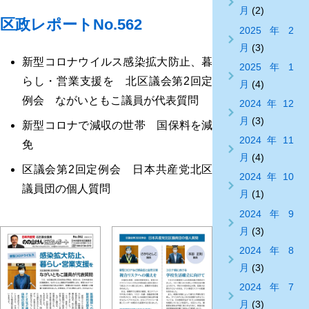
月
(2)
区政レポートNo.562
2025年2
月
(3)
新型コロナウイルス感染拡大防止、暮
2025年1
らし・営業支援を 北区議会第2回定
月
(4)
例会 ながいともこ議員が代表質問
2024年12
月
(3)
新型コロナで減収の世帯 国保料を減
2024年11
免
月
(4)
区議会第2回定例会 日本共産党北区
2024年10
議員団の個人質問
月
(1)
2024年9
月
(3)
2024年8
月
(3)
2024年7
月
(3)