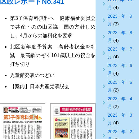
区政レポートNo.341
月
(4)
2023年9
第3子保育料無料へ 健康福祉委員会
月
(3)
で共産・のの山区議 国の方針しめ
2023年8
し、4月からの無料化を要求
月
(4)
北区新年度予算案 高齢者祝金を削
2023年7
減 最高齢のぞく101歳以上の祝金を
月
(4)
打ち切り
2023年6
月
(4)
児童館発表のつどい
2023年5
【案内】日本共産党演説会
月
(2)
2023年4
月
(2)
2023年3
月
(4)
2023年2