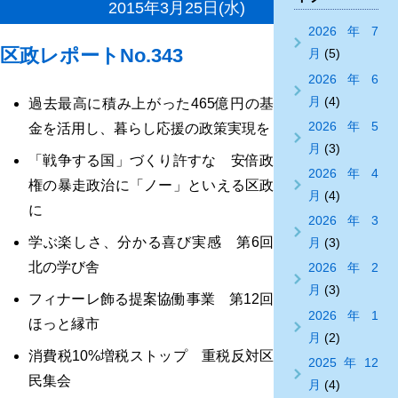
2015年3月25日(水)
2026年7
区政レポートNo.343
月
(5)
2026年6
月
(4)
過去最高に積み上がった465億円の基
2026年5
金を活用し、暮らし応援の政策実現を
月
(3)
「戦争する国」づくり許すな 安倍政
2026年4
権の暴走政治に「ノー」といえる区政
月
(4)
に
2026年3
学ぶ楽しさ、分かる喜び実感 第6回
月
(3)
北の学び舎
2026年2
月
(3)
フィナーレ飾る提案協働事業 第12回
2026年1
ほっと縁市
月
(2)
消費税10%増税ストップ 重税反対区
2025年12
民集会
月
(4)