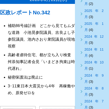
月
(2)
2025年2
区政レポートNo.342
月
(3)
2025年1
補助86号線計画 どこから見てもムダ
月
(4)
な道路 小池晃参院議員、吉良よし子
2024年12
参院議員、池内さおり衆院議員が現地
月
(3)
視察
2024年11
高齢者虐待住宅、都が立ち入り検査
月
(4)
舛添知事記者会見「いまどき拘束は時
2024年10
代遅れ」
月
(1)
2024年9
秘密保護法は廃止に
月
(3)
3･11東日本大震災から4年 再稼働や
2024年8
め、原発ゼロを
月
(3)
2024年7
月
(3)