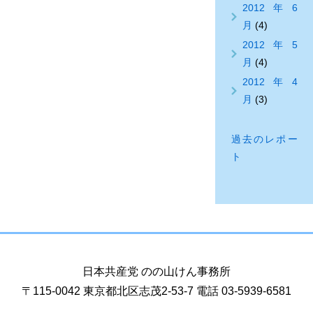
2012年6
月
(4)
2012年5
月
(4)
2012年4
月
(3)
過去のレポー
ト
日本共産党 のの山けん事務所
〒115-0042 東京都北区志茂2-53-7 電話 03-5939-6581