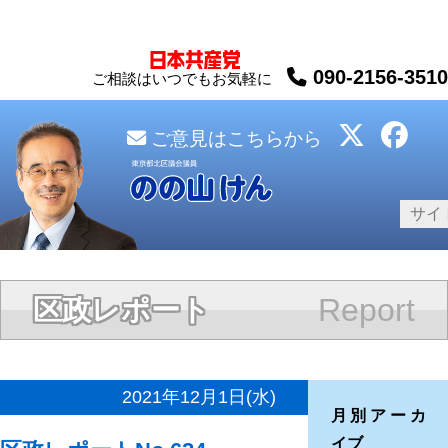
090-2156-3510
ご相談はいつでもお気軽に
ご意見はこちらから
Report
区政レポート
2021年12月1日(水)
月別アーカ
イブ