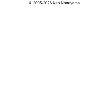
© 2005-2026 Ken Nonoyama