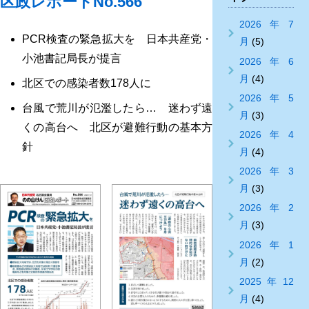
区政レポートNo.566
2026年7
PCR検査の緊急拡大を 日本共産党・
月
(5)
小池書記局長が提言
2026年6
月
(4)
北区での感染者数178人に
2026年5
台風で荒川が氾濫したら… 迷わず遠
月
(3)
くの高台へ 北区が避難行動の基本方
2026年4
針
月
(4)
2026年3
月
(3)
2026年2
月
(3)
2026年1
月
(2)
2025年12
月
(4)