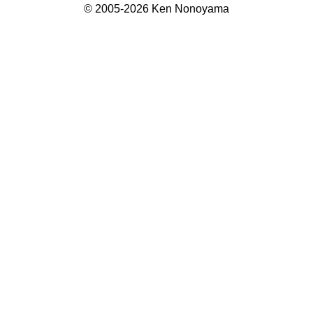
© 2005-2026 Ken Nonoyama