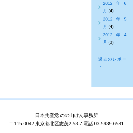
2012年6
月
(4)
2012年5
月
(4)
2012年4
月
(3)
過去のレポー
ト
日本共産党 のの山けん事務所
〒115-0042 東京都北区志茂2-53-7 電話 03-5939-6581