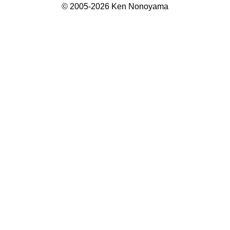
© 2005-2026 Ken Nonoyama