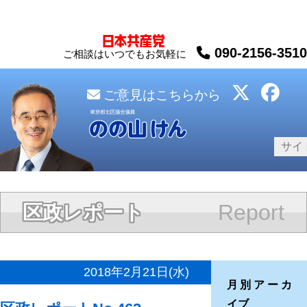
090-2156-3510
ご相談はいつでもお気軽に
ご意見はこちらから
Report
区政レポート
2018年2月21日(水)
月別アーカ
イブ