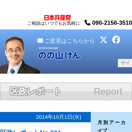
090-2156-3510
ご相談はいつでもお気軽に
ご意見はこちらから
Report
区政レポート
2014年10月1日(水)
月別アーカ
イブ