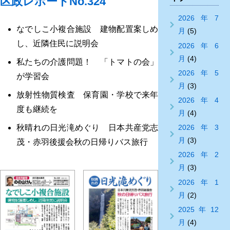
区政レポートNo.324
2026年7
なでしこ小複合施設 建物配置案しめ
月
(5)
し、近隣住民に説明会
2026年6
月
(4)
私たちの介護問題！ 「トマトの会」
2026年5
が学習会
月
(3)
放射性物質検査 保育園・学校で来年
2026年4
度も継続を
月
(4)
秋晴れの日光滝めぐり 日本共産党志
2026年3
月
(3)
茂・赤羽後援会秋の日帰りバス旅行
2026年2
月
(3)
2026年1
月
(2)
2025年12
月
(4)