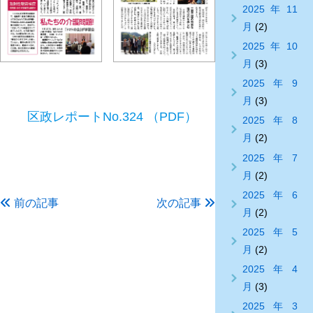
2025年11
月
(2)
2025年10
月
(3)
2025年9
月
(3)
区政レポートNo.324 （PDF）
2025年8
月
(2)
2025年7
月
(2)
2025年6
前の記事
次の記事
月
(2)
2025年5
月
(2)
2025年4
月
(3)
2025年3