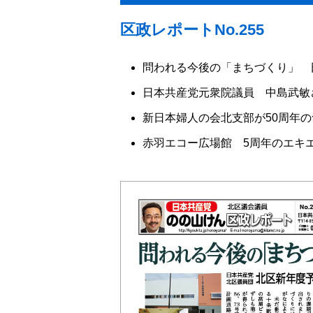
区政レポートNo.255
問われる今後の「まちづくり」 
日本共産党元衆院議員 中島武敏
新日本婦人の会北支部が50周年
赤羽エコー広場館 5周年のエキ